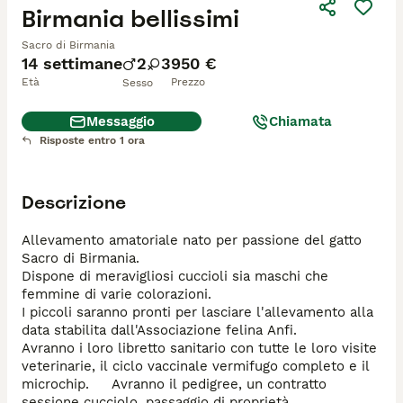
Birmania bellissimi
Sacro di Birmania
14 settimane
2
3
950 €
Età
Prezzo
Sesso
Messaggio
Chiamata
Risposte entro 1 ora
Descrizione
Allevamento amatoriale nato per passione del gatto 
Sacro di Birmania.    

Dispone di meravigliosi cuccioli sia maschi che 
femmine di varie colorazioni.       

I piccoli saranno pronti per lasciare l'allevamento alla 
data stabilita dall'Associazione felina Anfi.       

Avranno i loro libretto sanitario con tutte le loro visite 
veterinarie, il ciclo vaccinale vermifugo completo e il 
microchip.     Avranno il pedigree, un contratto 
sessione cucciolo, passaggio di proprietà.      
