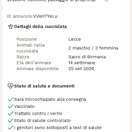
Sono dei gatti dal carattere estremamente docile 
perché nascono in casa e vivono in casa a contatto con 
ID annuncio
:
VVsHTYeLu
gli esseri umani.       

Per maggiori informazioni gradirei essere Contattata 
Dettagli della cucciolata
telefonicamente.....

C'è la possibilità, previa accordi, di portarlo al vostro 
Posizione
Lecce
domicilio e cerco per loro una famiglia amorevole In 
Animali nella
modo tale che loro possano continuare a vivere una 
2 maschio / 3 femmina
cucciolata
vita serena uguale a quella che hanno trascorso in 
Razza
Sacro di Birmania
allevamento.

Età dell'animale
14 settimane
CONTATTARE SOLO IL NUMERO SEGUENTE: 348 
Animale disponibile
25 set 2026
2847684 (Mary)
Stato di salute e documenti
Sarà microchippato alla consegna
Vaccinato
Trattato contro i vermi
Stato di salute controllato
I genitori sono sottoposti a test di salute