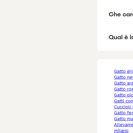
Che cara
Qual è l
gatto gr
gatto ne
gatto a
gatto r
gatto pi
gatti co
cuccioli
gatto f
gatto m
allevamento gatti
milano