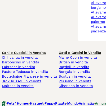
allevamento gatti
bergamo
allevam
allevamento gatti
palermo
allevamento gatti
piacenza
Cani e Cuccioli in Vendita
Gatti e Gattini in Vendita
Chihuahua in vendita
Maine Coon in vendita
Barboncino in vendita
British in vendita
Labrador in vendita
Ragdoll in vendita
Pastore Tedesco in vendita
Bengala in vendita
Bouledogue Francese in vendita
Scottish in vendita
Jack Russell in vendita
Persiano in vendita
Maltese in vendita
Siberiano in vendita
Pets4Homes
Hastnet
PuppyPlaats
MundoAnimalia
Annun