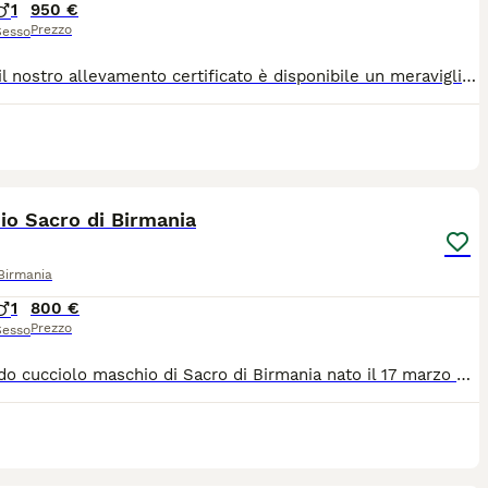
1
950 €
Prezzo
Sesso
Presso il nostro allevamento certificato è disponibile un meraviglioso gattino Sacro di Birmania, cresciuto con amore, attenzione e costante cura della salute e della socializzazione. Il cucciolo sarà ceduto al compimento dell’età idonea, completo di: * Pedigree ANFI * Passaggio di proprietà ANFI * Doppia vaccinazione * Microchip identificativo * Visita veterinaria pre-cessione * Esame delle feci con test per la Giardia Entrambi i genitori, di mia proprietà, sono regolarmente controllati e testati per PKD, FIV e FeLV, risultando negativi e in ottima salute. Il Sacro di Birmania è una razza dolce, affettuosa ed equilibrata, ideale per la vita in famiglia e per chi desidera un compagno elegante e dal carattere straordinario. Per ulteriori informazioni, fotografie o per fissare una visita conoscitiva, non esitate a contattarmi. Sarò lieta di fornire ogni dettaglio sul cucciolo e sul suo percorso di crescita.
9
io Sacro di Birmania
Birmania
1
800 €
Prezzo
Sesso
splendido cucciolo maschio di Sacro di Birmania nato il 17 marzo 2026 qualità da riproduzione o show: 🤎 Chocolate Tabby Point. I cuccioli crescono in ambiente familiare, sono ben socializzati e verranno affidati con pedigree ANFI e documentazione sanitaria. 📍 Fiumicino (RM) Per informazioni e per conoscere meglio il cucciolo contattatemi in privato. Solo famiglie e allevatori seriamente interessati.
9