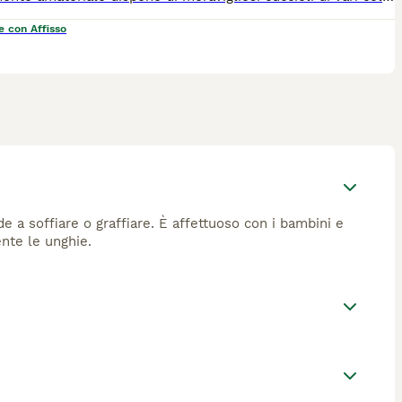
e con Affisso
e a soffiare o graffiare. È affettuoso con i bambini e
ente le unghie.