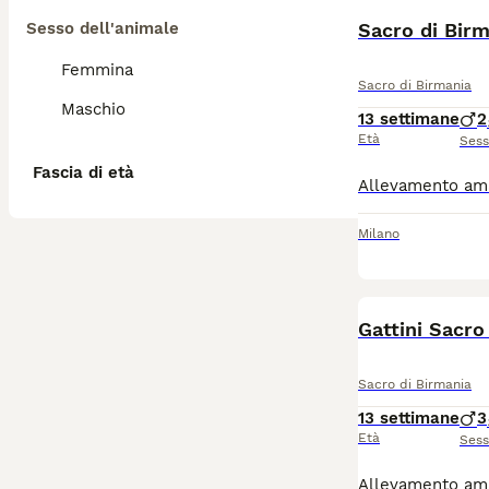
Sesso dell'animale
Sacro di Birm
Femmina
Sacro di Birmania
Maschio
13 settimane
2
Età
Ses
Fascia di età
Milano
Gattini Sacro
Sacro di Birmania
13 settimane
3
Età
Ses