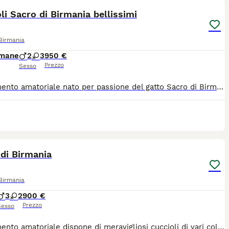
li Sacro di Birmania bellissimi
Birmania
imane
2
3
950 €
Prezzo
Sesso
Allevamento amatoriale nato per passione del gatto Sacro di Birmania. Dispone di meravigliosi cuccioli sia maschi che femmine di varie colorazioni. I piccoli saranno pronti per lasciare l'allevamento alla data stabilita dall'Associazione felina Anfi. Avranno i loro libretto sanitario con tutte le loro visite veterinarie, il ciclo vaccinale vermifugo completo e il microchip. Avranno il pedigree, un contratto sessione cucciolo, passaggio di proprietà. Sono dei gatti dal carattere estremamente docile perché nascono in casa e vivono in casa a contatto con gli esseri umani. Per maggiori informazioni gradirei essere Contattata telefonicamente..... C'è la possibilità, previa accordi, di portarlo al vostro domicilio e cerco per loro una famiglia amorevole In modo tale che loro possano continuare a vivere una vita serena uguale a quella che hanno trascorso in allevamento. CONTATTARE SOLO IL NUMERO SEGUENTE: 348 2847684 (Mary)
2
di Birmania
Birmania
3
2
900 €
Prezzo
Sesso
Allevamento amatoriale dispone di meravigliosi cuccioli di vari colori da prenotare sia maschi che femmine dotati di microchip e il ciclo vaccinale e vermifugo completo insieme anche a libretto sanitario contratto gestione cucciolo passaggio di proprietà e tutta la documentazione in regola compresa anche quella dei genitori. È gradito un contatto telefonico e ci sarebbe la possibilità di portarlo al vostro domicilio con un rimborso delle spese