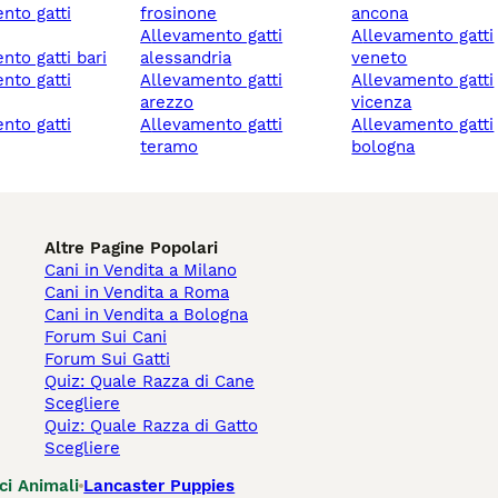
frosinone
ancona
allevamento gatti
allevamento gatti
ento gatti bari
alessandria
veneto
allevamento gatti
allevamento gatti
arezzo
vicenza
allevamento gatti
allevamento gatti
teramo
bologna
Altre Pagine Popolari
Cani in Vendita a Milano
Cani in Vendita a Roma
Cani in Vendita a Bologna
Forum Sui Cani
Forum Sui Gatti
Quiz: Quale Razza di Cane
Scegliere
Quiz: Quale Razza di Gatto
Scegliere
ci Animali
Lancaster Puppies