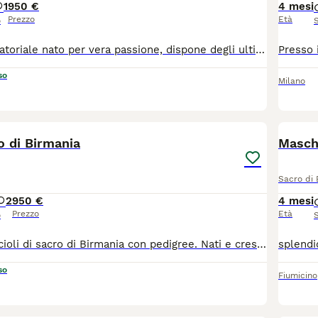
1
950 €
4 mesi
Prezzo
Età
o
Allevamento amatoriale nato per vera passione, dispone degli ultimi cuccioli Sacro di Birmania con pedigree tutte le vaccinazioni trivalenti insieme al ciclo vermifugo chip pedigree e tt in regola Sono graditi contatti telefonici
so
Milano
4
o di Birmania
Masch
Sacro di 
2
950 €
4 mesi
Prezzo
Età
o
meravigliosi cuccioli di sacro di Birmania con pedigree. Nati e cresciuti in casa insieme a noi, x cui hanno sviluppato un carattere dolcissimo. Avranno il pedigree, passaggio di Cuccioliproprietà, contratto cessione cucciolo, microchip, ciclo vaccinale e vermifugo completo e tt la documentazione in regola. Per loro Cerco una meravigliosa famiglia che li ami come figli
so
Fiumicino
8