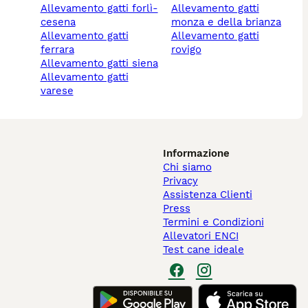
allevamento gatti forlì-
allevamento gatti
cesena
monza e della brianza
allevamento gatti
allevamento gatti
ferrara
rovigo
allevamento gatti siena
allevamento gatti
varese
Informazione
Chi siamo
Privacy
Assistenza Clienti
Press
Termini e Condizioni
Allevatori ENCI
Test cane ideale