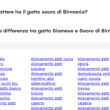
ttere ha il gatto sacro di Birmania?
a differenza tra gatto Siamese e Sacro di Bi
igio
allevamento gatti lucca
allevamento gatti
ro
allevamento gatti
liguria
rancione
toscana
allevamento gatti
osso
allevamento gatti
domodossola ver
ccolo
trentino-alto
cusio-ossola
n occhi blu
adige/südtirol
allevamento gatti
 gatto bianco
allevamento gatti
treviso
emmina
livorno
allevamento gatti 
aschio
allevamento gatti
allevamento gatti
caserta
calabria
allevamento gatti
allevamento gatti