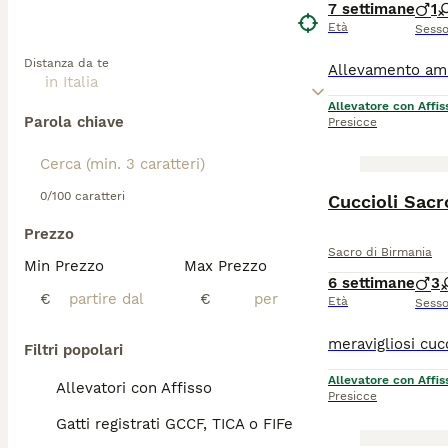
7 settimane
1
Età
Sess
Distanza da te
Allevatore con Affis
Parola chiave
Presicce
0/100 caratteri
Cuccioli Sacr
Prezzo
Sacro di Birmania
Min Prezzo
Max Prezzo
6 settimane
3
€
€
Età
Sess
Filtri popolari
Allevatore con Affis
Allevatori con Affisso
Presicce
Gatti registrati GCCF, TICA o FIFe