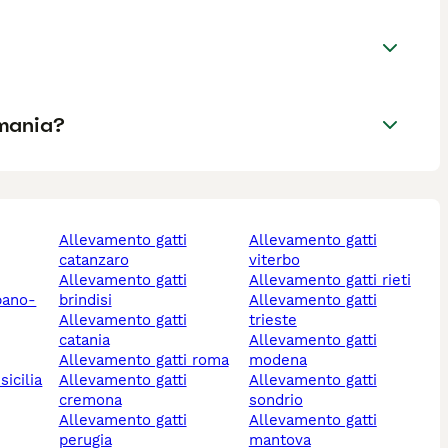
rmania?
allevamento gatti
allevamento gatti
catanzaro
viterbo
allevamento gatti
allevamento gatti rieti
bano-
brindisi
allevamento gatti
allevamento gatti
trieste
catania
allevamento gatti
allevamento gatti roma
modena
sicilia
allevamento gatti
allevamento gatti
cremona
sondrio
allevamento gatti
allevamento gatti
perugia
mantova