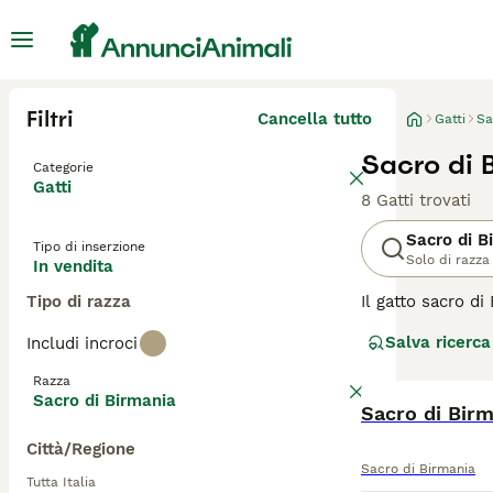
Filtri
Cancella tutto
Gatti
Sa
Sacro di B
Categorie
Gatti
8 Gatti trovati
Sacro di B
Tipo di inserzione
Solo di razza
In vendita
Tipo di razza
Il gatto sacro d
giro per la casa
Salva ricerca
Includi incroci
stesso tempo ai l
maschi tendono 
Razza
per cui il birma
Sacro di Birmania
Sacro di Bir
Leggi la
nostra p
Città/Regione
Sacro di Birmania
Tutta Italia