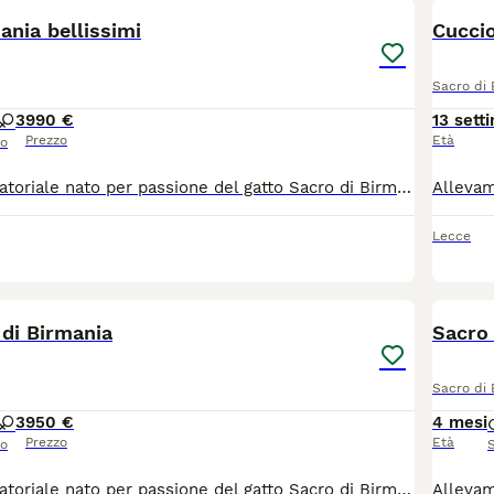
ania bellissimi
Cuccio
Sacro di 
3
990 €
13 sett
Prezzo
Età
so
Allevamento amatoriale nato per passione del gatto Sacro di Birmania. Dispone di meravigliosi cuccioli sia maschi che femmine di varie colorazioni. I piccoli saranno pronti per lasciare l'allevamento alla data stabilita dall'Associazione felina Anfi. Avranno i loro libretto sanitario con tutte le loro visite veterinarie e il ciclo vaccinale vermifugo completo e il microchip. Avranno il pedigree un contratto sessione cucciolo il passaggio di proprietà. Sono dei gatti dal carattere estremamente docile Perché nascono in casa e vivono in casa a contatto con gli esseri umani. Per maggiori informazioni gradirei essere Contattata telefonicamente.... c'è la possibilità previa accordi di portarlo al vostro domicilio e cerco per loro una famiglia amorevole In modo tale che loro possano continuare a vivere una vita serena uguale a quella che hanno trascorso in allevamento. CONTATTARE SOLO QUESTO NUMERO: 348 2847684 (Mary)
Lecce
9
 di Birmania
Sacro 
Sacro di 
3
950 €
4 mesi
Prezzo
Età
so
Allevamento amatoriale nato per passione del gatto Sacro di Birmania. Dispone di meravigliosi cuccioli sia maschi che femmine di varie colorazioni. I piccoli saranno pronti per lasciare l'allevamento alla data stabilita dall'Associazione felina Anfi. Avranno i loro libretto sanitario con tutte le loro visite veterinarie e il ciclo vaccinale vermifugo completo e il microchip. Avranno il pedigree un contratto sessione cucciolo il passaggio di proprietà. Sono dei gatti dal carattere estremamente docile perché nascono in casa e vivono in casa a contatto con gli esseri umani. Per maggiori informazioni gradirei essere contattata telefonicamente! C'è la possibilità, previa accordi, di portarlo al vostro domicilio e cerco per loro una famiglia amorevole In modo tale che loro possano continuare a vivere una vita serena uguale a quella che hanno trascorso in allevamento. CONTATTARE QUESTO RECAPITO!!!: 348 2847684 (Mary)