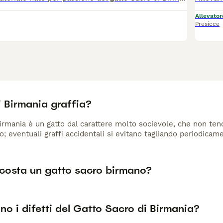
Allevator
Presicce
 Birmania graffia?
Birmania è un gatto dal carattere molto socievole, che non tend
co; eventuali graffi accidentali si evitano tagliando periodicam
costa un gatto sacro birmano?
no i difetti del Gatto Sacro di Birmania?