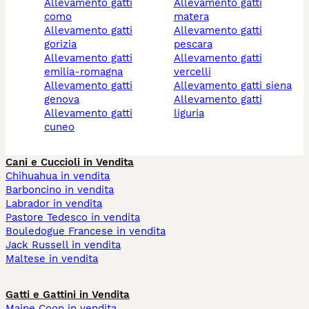
allevamento gatti
allevamento gatti
como
matera
allevamento gatti
allevamento gatti
gorizia
pescara
allevamento gatti
allevamento gatti
emilia-romagna
vercelli
allevamento gatti
allevamento gatti siena
genova
allevamento gatti
allevamento gatti
liguria
cuneo
Cani e Cuccioli in Vendita
Chihuahua in vendita
Barboncino in vendita
Labrador in vendita
Pastore Tedesco in vendita
Bouledogue Francese in vendita
Jack Russell in vendita
Maltese in vendita
Gatti e Gattini in Vendita
Maine Coon in vendita