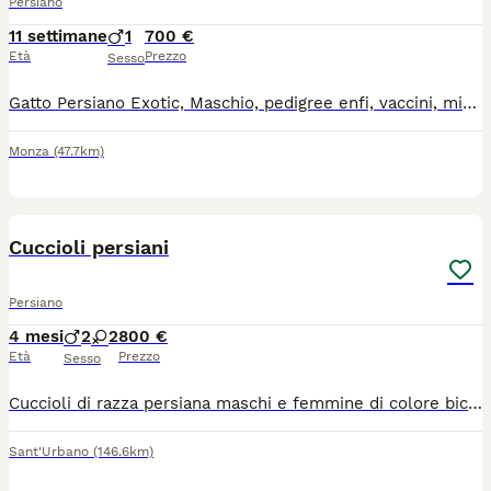
Persiano
11 settimane
1
700 €
Età
Prezzo
Sesso
Gatto Persiano Exotic, Maschio, pedigree enfi, vaccini, microchip, sverminazione. Mandare un wathsapp e vi richiamo, no perdita di tempo,
Monza
(47.7km)
29
2
Cuccioli persiani
Persiano
4 mesi
2
2
800 €
Età
Prezzo
Sesso
Cuccioli di razza persiana maschi e femmine di colore bicolour black and white con carattere meraviglioso disponibili a partire da 3 luglio. Con la doppia sverminazione doppio vaccino, passaggio di proprietà, Pedigree Anfi. Per qualsiasi domanda contattatemi.
Sant'Urbano
(146.6km)