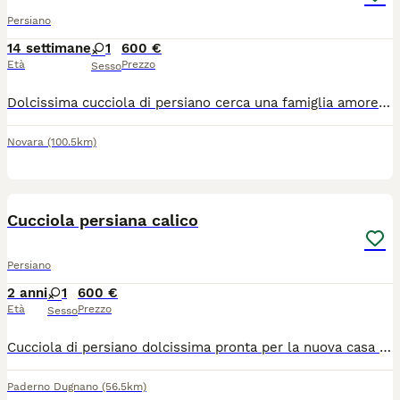
Persiano
14 settimane
1
600 €
Età
Prezzo
Sesso
Dolcissima cucciola di persiano cerca una famiglia amorevole con cui condividere la vita. La piccola con un soffice e folto mantello nella colorazione Blugolden a vive con la mamma il papà i fratelli, altri gatti e con un grosso cane in perfetta armonia la piccola è abituata a tante coccole alla toelettatura quotidiana a cibo di alta qualità e si serve abitualmente di lettiera e tira graffi rispettando l’ambiente e gli arredi della casa. È molto dolce affettuosa di carattere giocherellone ma con un’indole pacifica come tutti i persiani e quindi adatta a interagire con tutte le persone compresi i bambini. Viene ceduta con antiparassitario sverni azione ciclo vaccinale completo microchip e test genetici dei genitori.
Novara
(100.5km)
5
Cucciola persiana calico
Persiano
2 anni
1
600 €
Età
Prezzo
Sesso
Cucciola di persiano dolcissima pronta per la nuova casa con pedigree enfi libretto sanitario 2 vaccini microchip. Siamo di Paderno Dugnano Milano per visionarla chiamateci solo se interessati grazie
Paderno Dugnano
(56.5km)