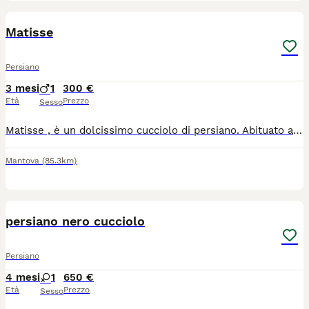
6
Matisse
Persiano
3 mesi
1
300 €
Età
Prezzo
Sesso
Matisse , è un dolcissimo cucciolo di persiano. Abituato alla lettiera e al tiragraffi. Cresciuto in ambiente domestico con la mamma e i fratellini. Si cede sverminato,vaccinato e svezzato
Mantova
(85.3km)
2
persiano nero cucciolo
Persiano
4 mesi
1
650 €
Età
Prezzo
Sesso