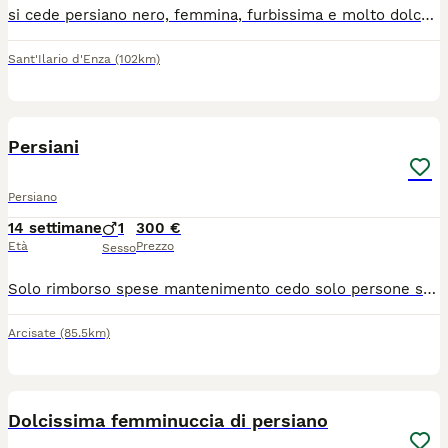
si cede persiano nero, femmina, furbissima e molto dolce. vaccinata sverminata con trattamento antipulci. Genitori testati fiv/felv pkd visibili.
Sant'Ilario d'Enza
(102km)
1
Persiani
Persiano
14 settimane
1
300 €
Età
Prezzo
Sesso
Solo rimborso spese mantenimento cedo solo persone selezionate che possono offrire una casa sicura attenzione e cure idonee
Arcisate
(85.5km)
5
Dolcissima femminuccia di persiano