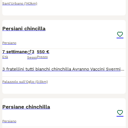
Sant'Urbano
(143km)
7
1
Persiani chincilla
Persiano
7 settimane
3
550 €
Età
Prezzo
Sesso
3 fratellini tutti bianchi chinchilla Avranno Vaccini Sverminazione Visite frequenti dal veterinario Microchip Test fiv, felv e pkd genitori negativi Abituati alla lettiera Carattere dolcissimo
Palazzolo sull'Oglio
(0.5km)
6
2
Persiane chinchilla
Persiano