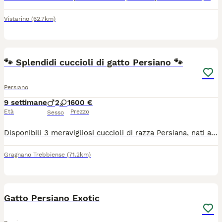
Vistarino
(62.7km)
3
🐾 Splendidi cuccioli di gatto Persiano 🐾
Persiano
9 settimane
2
1
600 €
Età
Prezzo
Sesso
Disponibili 3 meravigliosi cuccioli di razza Persiana, nati ai primi di giugno: 2 maschietti e 1 femminuccia. ✨ Papà di alta genealogia ✨ Splendido pelo folto e caratteristico musetto persiano ✨ Cresciuti in ambiente familiare, abituati al contatto con le persone ✨ Già abituati all’uso della lettiera Cuccioli sani, socievoli e bellissimi, pronti per trovare una nuova famiglia amorevole. 📩 Per informazioni e foto/video aggiuntivi contattatemi in privato. 3287597498
Gragnano Trebbiense
(71.2km)
3
Gatto Persiano Exotic