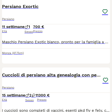
Persiano Exortic
Persiano
11 settimane
1
700 €
Età
Prezzo
Sesso
Maschio Persiano Exotic bianco, pronto per la famiglia a fine agosto, ciclo vaccini, microchip, pedigree ENFI, sverminato. La consegna viene effettuata dal veterinario che rilascia un certificato di ottima salute.
Monza
(47.7km)
7
Cuccioli di persiano alta genealogia con pedigree
Persiano
15 settimane
2
1
1300 €
Età
Prezzo
Sesso
I cuccioli sono completi di vaccini, esenti pkd fiv e felv, certificati di buona salute, libretto sanitario, pedigree AFSI, altissima genealogia, allevamento riconosciuto WCF, no perditempo o curiosi, consulenza h24. I piccoli hanno un carattere dolcissimo e verranno consegnati direttamente da me. È gradita la presentazione.