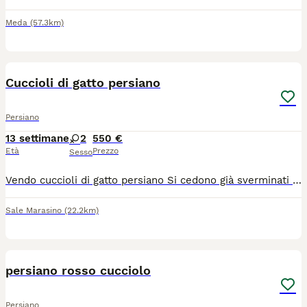
Meda
(57.3km)
6
Cuccioli di gatto persiano
Persiano
13 settimane
2
550 €
Età
Prezzo
Sesso
Vendo cuccioli di gatto persiano Si cedono già sverminati con prima vaccinazione fatta e libretto sanitario Sono già abituati alla lettiera e a mangiare da soli Il prezzo è trattabile
Sale Marasino
(22.2km)
4
persiano rosso cucciolo
Persiano