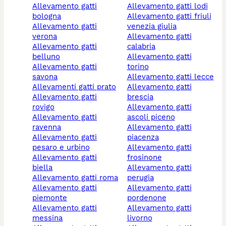
allevamento gatti
allevamento gatti lodi
bologna
allevamento gatti friuli
allevamento gatti
venezia giulia
verona
allevamento gatti
allevamento gatti
calabria
belluno
allevamento gatti
allevamento gatti
torino
savona
allevamento gatti lecce
allevamenti gatti prato
allevamento gatti
allevamento gatti
brescia
rovigo
allevamento gatti
allevamento gatti
ascoli piceno
ravenna
allevamento gatti
allevamento gatti
piacenza
pesaro e urbino
allevamento gatti
allevamento gatti
frosinone
biella
allevamento gatti
allevamento gatti roma
perugia
allevamento gatti
allevamento gatti
piemonte
pordenone
allevamento gatti
allevamento gatti
messina
livorno