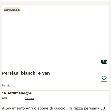
ADVANCED
3
Persiani bianchi e van
Persiano
14 settimane
4
Età
Sesso
Allevamento Anfi dispone di cuccioli di razza persiana ultimi maschietti bianchi e uno bianco e rosso