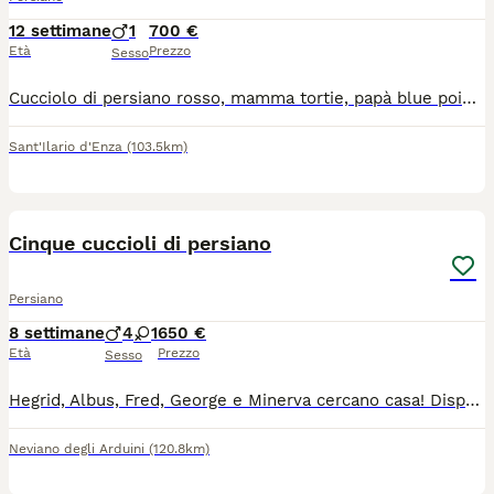
12 settimane
1
700 €
Età
Prezzo
Sesso
Cucciolo di persiano rosso, mamma tortie, papà blue point, entrambi visibili con test pkd e fiv/felv. maschio , vivace coccolone in perfetta salute (sono 3 fratelli). Nato il 15/05/26
Sant'Ilario d'Enza
(103.5km)
18
Cinque cuccioli di persiano
Persiano
8 settimane
4
1
650 €
Età
Prezzo
Sesso
Hegrid, Albus, Fred, George e Minerva cercano casa! Disponibile cucciolata di cinque gattini persiani nati il 11/06. Quattro maschietti ed una femminuccia, verranno ceduti a compimento dell'età adeguata con doppia vaccinazione, sverminazione e libretto sanitario in regola. Genitori visibili e testati FIV/FELV negativi. Crescono liberi in ambiente familiare, ben socializzati e a contatto con altri animali. Per venirli a conoscere, per informazioni o altre foto e/o video non esitate a contattarmi al 3519782275 tramite WHATSAPP.
Neviano degli Arduini
(120.8km)