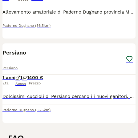
Allevamento amatoriale di Paderno Dugnano provincia Milano ha disponibile due maschietti uno esotico è uno persiano e una femminuccia persiana dolcissimi già con pedigree vaccini microchip x informazioni contattarci solo se interessati no perditempo
Paderno Dugnano
(56.5km)
5
Persiano
Persiano
1 anni
1
1
400 €
Età
Prezzo
Sesso
Dolcissimi cuccioli di Persiano cercano i i nuovi genitori, per maggiori informazioni non esitate a contattarmi .
Paderno Dugnano
(56.5km)