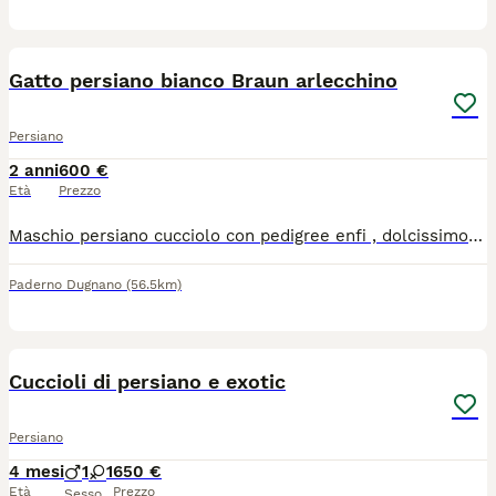
5
Gatto persiano bianco Braun arlecchino
Persiano
2 anni
600 €
Età
Prezzo
Maschio persiano cucciolo con pedigree enfi , dolcissimo si cede con 2 vaccini ,ciclo sverminazione , microchip. Siamo di Paderno Dugnano Milano per visionarlo. Solo se interessati.
Paderno Dugnano
(56.5km)
3
Cuccioli di persiano e exotic
Persiano
4 mesi
1
1
650 €
Età
Prezzo
Sesso