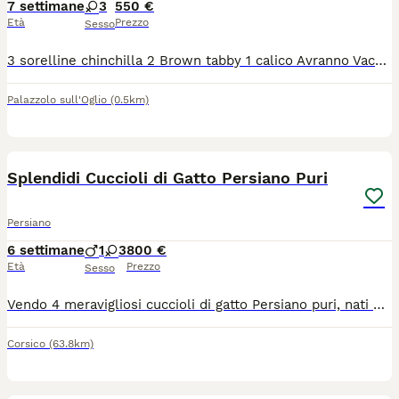
7 settimane
3
550 €
Età
Prezzo
Sesso
3 sorelline chinchilla 2 Brown tabby 1 calico Avranno Vaccini Sverminazione Visite frequenti dal veterinario Microchip Test fiv, felv e pkd genitori negativi Abituati alla lettiera Carattere dolcissimo
Palazzolo sull'Oglio
(0.5km)
4
Splendidi Cuccioli di Gatto Persiano Puri
Persiano
6 settimane
1
3
800 €
Età
Prezzo
Sesso
Vendo 4 meravigliosi cuccioli di gatto Persiano puri, nati e cresciuti in casa con tantissimo amore. I gattini hanno attualmente 35 giorni e sono estremamente affettuosi, coccoloni e dolci, amano il contatto umano, sono socievoli e stanno già imparando ad usare la lettiera e il tiragraffi.La cucciolata è composta da quattro splendide meraviglie:2 Cuccioli Bianchi Candidi, veri e propri batuffoli di pelo soffice e vellutato.1 Cucciolo Scuro (Black Tortie / Tartarugato) dall'aspetto unico e affascinante.1 Cucciolo Tabby Dorato (Golden Tabby) con sfumature calde e uno sguardo magnetico.Nota Importante:Età e Consegna: I cuccioli saranno pronti per la consegna solo al compimento dei 60 giorni (tra circa 25 giorni), come previsto dalle leggi italiane.Salute e Veterinario: I cuccioli non hanno ancora effettuato visite o vaccini. Abbiamo preferito lasciare questo passaggio al futuro proprietario, così che possa portarli fin da subito dal proprio veterinario di fiducia per iniziare il percorso che preferisce.Prezzo:800€ (Prezzo leggermente trattabile).Per bloccare o prenotare un cucciolo, o per ulteriori informazioni, foto e video, non esitate a contattarmi.
Corsico
(63.8km)
4
2