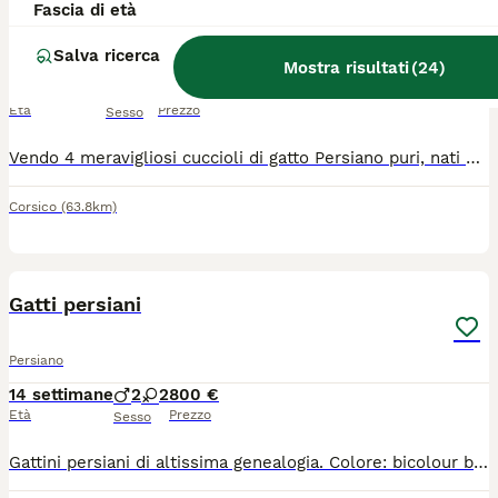
Fascia di età
Salva ricerca
Persiano
Mostra risultati
(
24
)
6 settimane
1
3
800 €
Età
Prezzo
Sesso
Vendo 4 meravigliosi cuccioli di gatto Persiano puri, nati e cresciuti in casa con tantissimo amore. I gattini hanno attualmente 35 giorni e sono estremamente affettuosi, coccoloni e dolci, amano il contatto umano, sono socievoli e stanno già imparando ad usare la lettiera e il tiragraffi.La cucciolata è composta da quattro splendide meraviglie:2 Cuccioli Bianchi Candidi, veri e propri batuffoli di pelo soffice e vellutato.1 Cucciolo Scuro (Black Tortie / Tartarugato) dall'aspetto unico e affascinante.1 Cucciolo Tabby Dorato (Golden Tabby) con sfumature calde e uno sguardo magnetico.Nota Importante:Età e Consegna: I cuccioli saranno pronti per la consegna solo al compimento dei 60 giorni (tra circa 25 giorni), come previsto dalle leggi italiane.Salute e Veterinario: I cuccioli non hanno ancora effettuato visite o vaccini. Abbiamo preferito lasciare questo passaggio al futuro proprietario, così che possa portarli fin da subito dal proprio veterinario di fiducia per iniziare il percorso che preferisce.Prezzo:800€ (Prezzo leggermente trattabile).Per bloccare o prenotare un cucciolo, o per ulteriori informazioni, foto e video, non esitate a contattarmi.
Corsico
(63.8km)
17
Gatti persiani
Persiano
14 settimane
2
2
800 €
Età
Prezzo
Sesso
Gattini persiani di altissima genealogia. Colore: bicolour black and white sono nati 28/04/2026 e saranno disponibili 28/07/2026 con la doppia sverminazione, doppio vaccino, controlli dal veterinario, passaggio di proprietà, pedigree Anfi. Carattere meraviglioso.