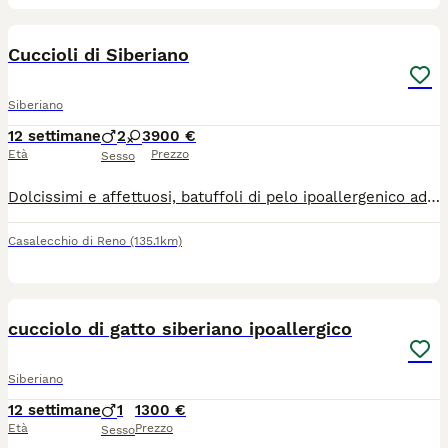
3
Cuccioli di Siberiano
Siberiano
12 settimane
2
3
900 €
Età
Prezzo
Sesso
Dolcissimi e affettuosi, batuffoli di pelo ipoallergenico adatto agli allergici. Si cedono abituati a lettiera e tira graffi
Casalecchio di Reno
(135.1km)
17
1
cucciolo di gatto siberiano ipoallergico
Siberiano
12 settimane
1
1300 €
Età
Prezzo
Sesso