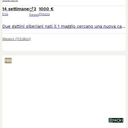
Siberiano
14 settimane
2
1000 €
Età
Prezzo
Sesso
Due gattini siberiani nati il 1 maggio cercano una nuova casa ... Già microcippati e vaccinati. Mangiano e fanno i loro bisogni in lettiera da quando hanno 1 mese. Sono cresciuti tra i bambini quindi molto socievoli e affettuosi.
Mesero
(112.6km)
PRO
14
2