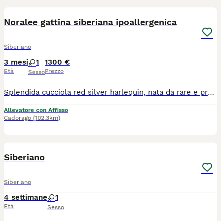
Noralee gattina siberiana ipoallergenica
Siberiano
3 mesi
1
1300 €
Età
Prezzo
Sesso
Splendida cucciola red silver harlequin, nata da rare e pregiate linee di sangue. La gattina sta crescendo in ambiente familiare, insieme ai fratelli, circondato da coccole e attenzioni. Perfetta come pet, per show e breading! La piccola verrà ceduto con Microchip termico Libretto sanitario Iscrizione in anagrafe Pedigree Vaccinazioni e profilassi personalizzate Regolare contratto di cessione Kit di benvenuto Visibile presso L’allevamento Casa di Cally insieme ai genitori. Non cerchiamo semplicemente una casa. Cerchiamo la famiglia giusta, quella con cui costruirà una storia destinata a durare tutta la vita. Se stai pensando di condividere il tuo cammino con un gatto siberiano, questo potrebbe essere l'inizio di qualcosa di speciale: 🤍 Selezione etica 🏡 Crescita in ambiente familiare 🥩 Alimentazione naturale 🩺 Genitori testati e seguiti con cura 🐾 Supporto prima e dopo l'arrivo del cucciolo Per informazioni sulle cucciolate disponibili e sulla nostra filosofia di allevamento, contattaci in privato Il cucciolo non è in regalo o adozione, contattare solo se realmente interessati
Allevatore con Affisso
Cadorago
(102.3km)
4
Siberiano
Siberiano
4 settimane
1
Età
Sesso