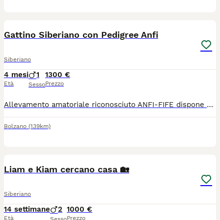
3
2
Gattino Siberiano con Pedigree Anfi
Siberiano
4 mesi
1
1300 €
Età
Prezzo
Sesso
Allevamento amatoriale riconosciuto ANFI-FIFE dispone di meraviglioso cucciolo maschio di Gatto Siberiano Neva Masquerade nato il 27 Marzo 2026 e quindi già pronto a raggiungere la sua nuova amorevole famiglia. Il cucciolo, figlio di entrambi genitori Campioni di Bellezza, verrà ceduto con libretto sanitario attestante le vaccinazioni e le sverminazioni effettuate, con microchip inserito e dunque regolarmente iscritto all'anagrafe canina, con contratto di cessione da compagnia (quindi con obbligo di sterilizzazione), con copia dei test eseguiti su entrambi i genitori ed ovviamente avrà il pedigree ANFI. Ci troviamo in provincia di Bolzano ma eventualmente possiamo consegnare personalmente il cucciolo in quasi tutte le regioni d'Italia.
Bolzano
(139km)
8
2
Liam e Kiam cercano casa 🏡
Siberiano
14 settimane
2
1000 €
Età
Prezzo
Sesso