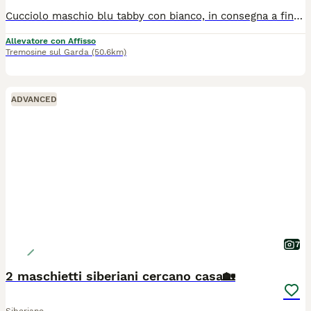
Cucciolo maschio blu tabby con bianco, in consegna a fine agosto , ottima genealogia ,ottimo carattere abituato alla lettiera e tiragraffi , genitori testati per tutte le malattie genetiche
Allevatore con Affisso
Tremosine sul Garda
(50.6km)
ADVANCED
7
2 maschietti siberiani cercano casa🏡