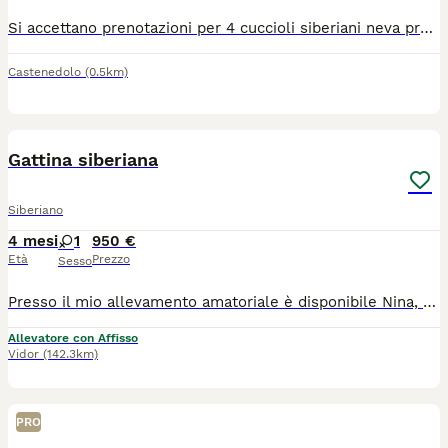
Si accettano prenotazioni per 4 cuccioli siberiani neva pronti per fine agosto. Genitori visibili entrambi siberiani neva puri, sani, in regola con tutte le vaccinazioni e testati fiv/felv negativi. I cuccioli saranno consegnati con doppia sverminazione, svezzati con cibo di ottima qualità e abituati alla lettiera e tiragraffi. Non hanno il pedigree.
Castenedolo
(0.5km)
5
Gattina siberiana
Siberiano
4 mesi
1
950 €
Età
Prezzo
Sesso
Presso il mio allevamento amatoriale è disponibile Nina, una dolcissima gattina siberiana! Nina è disponibile da subito poiché ha già compiuto i tre mesi di vita. Verrà ceduta con: -Pedigree ENFI -Doppia vaccinazione e sverminazione -certificato di buona salute -kit di benvenuto La gattina è ben socializzata, cresciuta in casa, abituata all’utilizzo di lettiera e tiragraffi. Nina NON È IN REGALO. Per qualsiasi informazione non esitare a contattarmi al numero 3407813473. Se ti fa piacere, puoi seguirmi su instagram per vedere foto e aggiornamenti:@tyumen_cats
Allevatore con Affisso
Vidor
(142.3km)
PRO