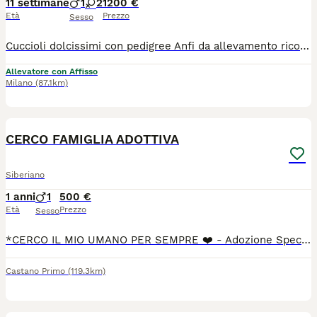
11 settimane
1
2
1200 €
Età
Prezzo
Sesso
Cuccioli dolcissimi con pedigree Anfi da allevamento riconosciuto con affisso. I cuccioli hanno il libretto sanitario, microchip, vaccinazioni, i certificati di assenza parassiti, assenza di malattie infettive, assenza di anomalie e di buona salute. I genitori sono iscritti all’Associazione Nazionale Felina Italiana e seguiti dai veterinari regolarmente con certificazioni e pedigree.
Allevatore con Affisso
Milano
(87.1km)
1
CERCO FAMIGLIA ADOTTIVA
Siberiano
1 anni
1
500 €
Età
Prezzo
Sesso
*CERCO IL MIO UMANO PER SEMPRE ❤️ - Adozione Speciale Castano Primo/MI* Lui è Tigro, 3 anni, castrato e sanissimo. Il suo lavoro preferito? Farti da ombra. *I suoi superpoteri con le persone:* - Dormire accanto a te nel letto, appiccicato. - Seguirti in ogni stanza perché la solitudine non è contemplata. - Pretendere coccole e ricambiare con fusa e testatine. È il gatto ideale se sogni un coinquilino affettuoso che ti sceglie ogni giorno. Con gli umani è un patatone totale. *L’unica regola di Tigro: niente coinquilini pelosi.* Non tollera altri gatti in casa. Con loro va in stress e diventa aggressivo per difendere il suo territorio e le sue persone. Per questo cerco per lui una famiglia *senza altri animali*, dove possa essere l’unico re del divano. Ha già cambiato casa una volta proprio per questo motivo. Per evitargli altro stress, farò colloquio conoscitivo, visita pre-affido e prevedo 2 settimane di prova. Voglio che questa sia la sua ultima casa. Se cerchi un gatto-cane che vive per stare con te, lui è perfetto. Se invece vuoi più gatti, purtroppo non fa per voi. Zona: Castano Primo (MI), ma mi sposto per la casa giusta. Contattami su WhatsApp: [3284511751)
Castano Primo
(119.3km)
7