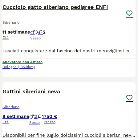
Cucciolo gatto siberiano pedigree ENFI
Siberiano
11 settimane
3
2
Età
Sesso
Lasciati conquistare dal fascino dei nostri meravigliosi cuccioli di Gatto Siberiano! Nati e cresciuti in famiglia con amore, attenzioni e tanta socializzazione, i nostri piccoli sono dolci, affettuosi, giocherelloni e abituati alla vita domestica. Ogni giorno vengono seguiti con cura per garantire salute, equilibrio caratteriale e benessere. ✨ Perché scegliere un cucciolo di Fusa delle Nevi? ✔ Pedigree ENFI ✔ Genitori entrambi Siberiani con pedigree ✔ Test FELV e FIV negativi ✔ Ecocardio dei riproduttori esente da patologie genetiche ✔ Vaccinazioni e sverminazioni effettuate secondo protocollo ✔ Libretto sanitario ✔ Assistenza e consigli anche dopo l’arrivo nella nuova famiglia ✔️ Regolare contratto di cessione ✔️ kit di benvenuto cucciolo I nostri cuccioli verranno affidati solo al raggiungimento dei 90 giorni per una completa socializzazione, pronti per iniziare una nuova avventura con la loro famiglia per sempre. 📸 Durante la crescita inviamo foto e aggiornamenti ai futuri proprietari, che potranno seguire passo dopo passo lo sviluppo del proprio cucciolo. Se stai cercando un compagno elegante, intelligente, affettuoso e dal carattere straordinario, un Siberiano di Fusa delle Nevi potrebbe essere il nuovo membro della tua famiglia. Contattaci senza impegno per informazioni, disponibilità, foto e video dei cuccioli, se non siete della zona i cuccioli sono visibili in videochiamata con i genitori e organizziamo la consegna .
Allevatore con Affisso
Bologna
(135.9km)
5
Gattini siberiani neva
Siberiano
8 settimane
2
1
750 €
Età
Prezzo
Sesso
Disponibili per fine luglio dolcissimi cuccioli siberiani neva nati in casa. Genitori di mia proprietà entrambi siberiani neva puri, sani, in regola con tutte le vaccinazioni e testati fiv/felv negativi. I cuccioli saranno consegnati con sverminazione completa, svezzati con cibo di ottima qualità e abituati alla lettiera e tiragraffi. Non hanno il pedigree.