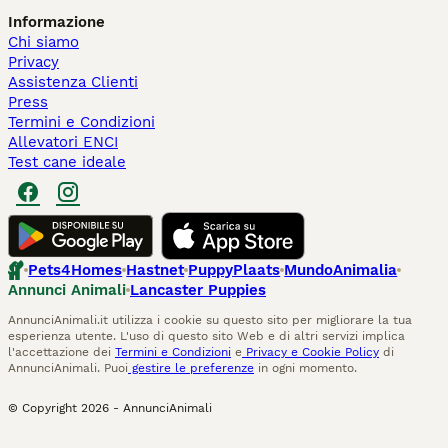
Informazione
Chi siamo
Privacy
Assistenza Clienti
Press
Termini e Condizioni
Allevatori ENCI
Test cane ideale
Pets4Homes
Hastnet
PuppyPlaats
MundoAnimalia
Annunci Animali
Lancaster Puppies
AnnunciAnimali.it utilizza i cookie su questo sito per migliorare la tua
esperienza utente. L'uso di questo sito Web e di altri servizi implica
l'accettazione dei
Termini e Condizioni
e
Privacy e Cookie Policy
di
AnnunciAnimali. Puoi
gestire le preferenze
in ogni momento.
© Copyright
2026
-
AnnunciAnimali