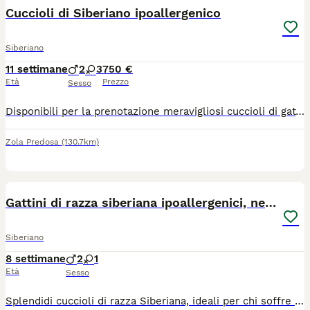
Cuccioli di Siberiano ipoallergenico
Siberiano
11 settimane
2
3
750 €
Età
Prezzo
Sesso
Disponibili per la prenotazione meravigliosi cuccioli di gatto Siberiano, nati e cresciuti in ambiente familiare. Questa razza è famosa per il suo carattere affettuoso, socievole e per essere naturalmente ipoallergenica.I cuccioli saranno pronti per entrare nella loro nuova casa a partire dalla seconda settimana di agosto. Verranno ceduti muniti di:Primo vaccino effettuato.Sverminazione completa.Libretto sanitario veterinario. I genitori dei cuccioli sono visibili, godono di ottima salute e sono regolarmente testati e negativi per FIV e FeLV (Immunodeficienza e Leucemia felina), a garanzia della massima serenità per la salute futura del gattino.I piccoli sono già abituati all'uso della lettiera e al tiragraffi. Sono perfetti per la vita in famiglia e per la compagnia di bambini o altri animali.Per informazioni, foto aggiornate dei singoli cuccioli o per venire a conoscerli di persona, contattatemi tramite messaggio o telefonicamente(anche wtsp). No pedigree.
Zola Predosa
(130.7km)
9
Gattini di razza siberiana ipoallergenici, neva
Siberiano
8 settimane
2
1
Età
Sesso
Splendidi cuccioli di razza Siberiana, ideali per chi soffre di allergie, cercano una nuova famiglia! Consegnati con libretto sanitario ufficiale; Prima visita veterinaria effettuata, già vaccinati e sverminati; I cuccioli sono autonomi, già abituati all'uso della lettiera e del tiragraffi; Allevati in casa con amore e costante contatto umano. Disponibili per la consegna a fine agosto. Per informazioni e costi contattare in privato. NON IN REGALO !