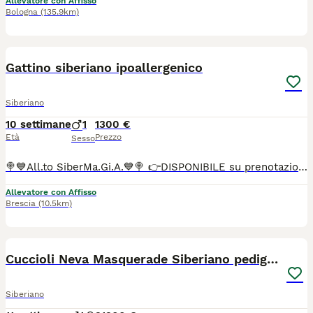
Allevatore con Affisso
Bologna
(135.9km)
2
1
Gattino siberiano ipoallergenico
Siberiano
10 settimane
1
1300 €
Età
Prezzo
Sesso
🍭💙All.to SiberMa.Gi.A.💙🍭 👉DISPONIBILE su prenotazione siberiano tradizionale!🌟🐱🌟 Maschio 🩵 ♥️Potranno lasciare l'allevamento dai 90 gg con: 📌Chip 📌Vaccini 📌Profilassi antielmintica completa 📌Snap giardia negativo 📌Coprologico per flottazione negativo 📌profilassi antiparassitaria in corso di validità 📌libretto sanitario 📌certificato di buona salute 📌pedigree RICONOSCIUTO DAL MINISTERO delle politiche agricole 📌copia degli esami Hcm, pkd, Pkdef dei genitori.♥️ 📌Assistenza all' inserimento in famiglia 📌 Assistenza alla nutrizione ♦️Abituati in contesto domestico e famigliare, abituati ai cani, altri gatti e bambini♦️
Allevatore con Affisso
Brescia
(10.5km)
9
Cuccioli Neva Masquerade Siberiano pedigree Anfi
Siberiano