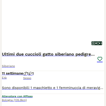
8
2
Ultimi due cuccioli gatto siberiano pedigree ENFI
Siberiano
11 settimane
1
1
Età
Sesso
Sono disponibili 1 maschietto e 1 femminuccia di meravigliosi gattini Siberiani, allevati con amore in ambiente familiare. I cuccioli cresceranno in casa, abituati al contatto umano, alla vita domestica e alla lettiera, per garantire un carattere equilibrato e socievole. 📅 Disponibili dopo i 90 giorni di vita, come previsto dal regolamento. Nati il 20/05 ✨ Verranno ceduti con: ✔️ Copia test FIV e FELV negativi dei genitori ✔️ copia Ecocardio dei genitori esente da malattie genetiche ✔️ Doppia vaccinazione ✔️ Doppia sverminazione ✔️ Certificato veterinario di buona salute del cucciolo ✔️ Regolare contratto di cessione ✔️ Pedigree ENFI da compagnia ✔️ Kit di benvenuto cucciolo 👨‍👩‍👧 I cuccioli sono visibili presso l’allevamento insieme ai genitori, per poter conoscere l’ambiente in cui crescono. 📱 Per chi non fosse della zona, è possibile organizzare videochiamata su appuntamento.
Allevatore con Affisso
Bologna
(135.9km)