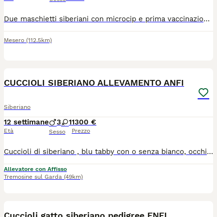
Due maschietti siberiani con microcip e prima vaccinazione, nati il 1 maggio e cresciuti in mezzo ai bambini, cercano una nuova famiglia ...
Mesero
(112.5km)
7
CUCCIOLI SIBERIANO ALLEVAMENTO ANFI
Siberiano
12 settimane
3
1
1300 €
Età
Prezzo
Sesso
Cuccioli di siberiano , blu tabby con o senza bianco, occhi verdi. test genetici dei genitori completi ,chip, vaccini completi, certificato di buona salute
Allevatore con Affisso
Tremosine sul Garda
(49km)
6
Cuccioli gatto siberiano pedigree ENFI