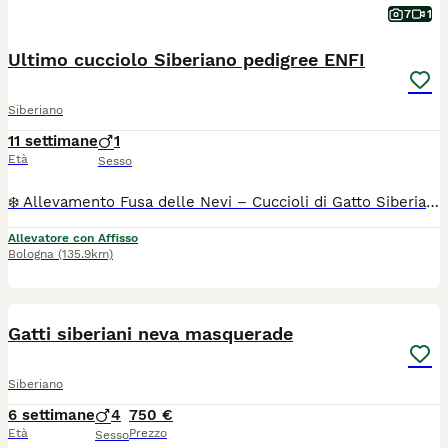
7
1
Ultimo cucciolo Siberiano pedigree ENFI
Siberiano
11 settimane
1
Età
Sesso
❄️ Allevamento Fusa delle Nevi – Cuccioli di Gatto Siberiano con Pedigree ENFI ❄️ Con passione e dedizione alleviamo pochi cuccioli all’anno, seguendoli ogni giorno in un ambiente familiare, dove crescono circondati da amore, attenzioni e una corretta socializzazione. 🐾 E” rimasto disponibile il piccolo e dolce NORTHON , splendidi cucciolo di Gatto Siberiano, pronto a raggiungere le loro nuove famiglie tra fine agosto e i primi di settembre. I nostri cuccioli vengono affidati con: ✔️ Pedigree ENFI ✔️ Libretto sanitario ✔️ Vaccinazioni e sverminazioni effettuate ✔️ Contratto di cessione ✔️ Garanzie sanitarie - [x] I genitori sono entrambi con pedigree ENFI, testati FIV e FeLV negativi ed esenti da patologie cardiache ereditarierilasceremo regolare documentazione . Sarà possibile venire a conoscere senza alcun impegno i cuccioli, i loro genitori e il nostro allevamento. 📍 Bologna Se non sei della zona contattaci per fare videochiamata TUTTI I NOSTRI CUCCIOLI NON SONO NE IN REGALO NE IN ADOZIONE .Il contributo richiesto è il risultato di un percorso fatto di selezione, cure, controlli sanitari, alimentazione di qualità e tanta dedizione. Cerchiamo famiglie che condividano i nostri stessi valori e che mettano al primo posto il benessere.
Allevatore con Affisso
Bologna
(135.9km)
7
Gatti siberiani neva masquerade
Siberiano
6 settimane
4
750 €
Età
Prezzo
Sesso