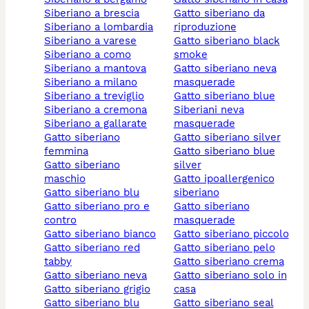
siberiano a brescia
gatto siberiano da
siberiano a lombardia
riproduzione
siberiano a varese
gatto siberiano black
siberiano a como
smoke
siberiano a mantova
gatto siberiano neva
siberiano a milano
masquerade
siberiano a treviglio
gatto siberiano blue
siberiano a cremona
siberiani neva
siberiano a gallarate
masquerade
gatto siberiano
gatto siberiano silver
femmina
gatto siberiano blue
gatto siberiano
silver
maschio
gatto ipoallergenico
gatto siberiano blu
siberiano
gatto siberiano pro e
gatto siberiano
contro
masquerade
gatto siberiano bianco
gatto siberiano piccolo
gatto siberiano red
gatto siberiano pelo
tabby
gatto siberiano crema
gatto siberiano neva
gatto siberiano solo in
gatto siberiano grigio
casa
gatto siberiano blu
gatto siberiano seal