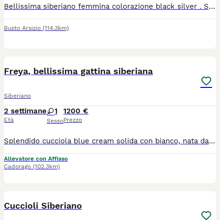
Bellissima siberiano femmina colorazione black silver . Sarà disponibile dopo 90 GG e ceduta con ciclo vaccinale microchip pedigree ministeriale. Tutte le ulteriori informazioni se interessati
Busto Arsizio
(114.3km)
14
Freya, bellissima gattina siberiana
Siberiano
2 settimane
1
1200 €
Età
Prezzo
Sesso
Splendido cucciola blue cream solida con bianco, nata da rare e pregiate linee di sangue. La gattina sta crescendo in ambiente familiare, insieme ai fratelli, circondato da coccole e attenzioni. Perfetta come pet, per show e breading! La piccola verrà ceduto con Microchip termico Libretto sanitario Iscrizione in anagrafe Pedigree Vaccinazioni e profilassi personalizzate Regolare contratto di cessione Kit di benvenuto Visibile presso L’allevamento Casa di Cally insieme ai genitori. Non cerchiamo semplicemente una casa. Cerchiamo la famiglia giusta, quella con cui costruirà una storia destinata a durare tutta la vita. Se stai pensando di condividere il tuo cammino con un gatto siberiano, questo potrebbe essere l'inizio di qualcosa di speciale: 🤍 Selezione etica 🏡 Crescita in ambiente familiare 🥩 Alimentazione naturale 🩺 Genitori testati e seguiti con cura 🐾 Supporto prima e dopo l'arrivo del cucciolo Per informazioni sulle cucciolate disponibili e sulla nostra filosofia di allevamento, contattaci in privato Il cucciolo non è in regalo o adozione, contattare solo se realmente interessati
Allevatore con Affisso
Cadorago
(102.3km)
22
Cuccioli Siberiano