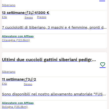
Siberiano
13 settimane
3
4
1300 €
Età
Prezzo
Sesso
7 cucciolotti di Siberiano, 3 maschi e 4 femmine, pronti dal 10 di Agosto, genitori testati hcm, pkd e pkdef n/n, ecocardio regolari n/n, Kit cucciolo..
Allevatore con Affisso
Cilavegna
(122.6km)
6
Ultimi due cuccioli gattini siberiani pedigreeENFI
Siberiano
11 settimane
3
2
Età
Sesso
Sono disponibili nel nostro allevamento amatoriale “FUSA DELLE NEVI” con regolare affisso ENFI gli ultimi due cuccioli di una splendida cucciolata (5 cuccioli) 1 maschietto e 1 femminuccia di meravigliosi gattini Siberiani, allevati con amore in ambiente familiare. I cuccioli cresceranno in casa, abituati al contatto umano, alla vita domestica e alla lettiera, per garantire un carattere equilibrato e socievole. 📅 Disponibili dopo i 90 giorni di vita, come previsto dal regolamento. I cuccioli sono nati il 20/05 . ✨ Verranno ceduti con: ✔️ Copia test FIV e FELV negativi dei genitori ✔️ copia Ecocardio dei genitori esente da malattie genetiche ✔️ Doppia vaccinazione ✔️ Doppia sverminazione ✔️ Certificato veterinario di buona salute del cucciolo ✔️ Regolare contratto di cessione ✔️ Pedigree ENFI da compagnia ✔️ Kit di benvenuto cucciolo ⸻ 👨‍👩‍👧 I cuccioli sono visibili presso l’allevamento insieme ai genitori, per poter conoscere l’ambiente in cui crescono. 📱 Per chi non fosse della zona, è possibile organizzare videochiamata su appuntamento. E organizzazione per l’eventuale consegna
Allevatore con Affisso
Bologna
(135.9km)