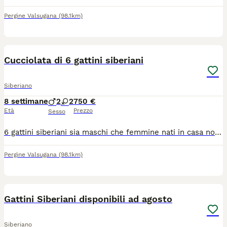
Pergine Valsugana
(98.1km)
1
Cucciolata di 6 gattini siberiani
Siberiano
8 settimane
2
2
750 €
Età
Prezzo
Sesso
6 gattini siberiani sia maschi che femmine nati in casa non in gabbia (clima famigliare ) gattini consegnabili fine agosto circa . Con vaccini fatti 1 visita veterinaria, libretto sanitario gia abituatiballa lettierabebal tiragraffi
Pergine Valsugana
(98.1km)
8
Gattini Siberiani disponibili ad agosto
Siberiano