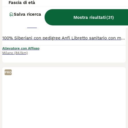
Fascia di età
Siberiano
Salva ricerca
Mostra risultati
(
31
)
9 settimane
2
3
1200 €
Età
Prezzo
Sesso
100% Siberiani con pedigree Anfi Libretto sanitario con microchip, vaccinazioni, controllo feci, certificati di buona salute e di assenza di anomalie. Genealogia Russa con campioni e genitori testati per le malattie infettive e cardiologiche. Cresciuti con amore e rispetto.
Allevatore con Affisso
Milano
(84.1km)
PRO