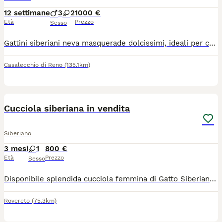
12 settimane
3
2
1000 €
Età
Prezzo
Sesso
Gattini siberiani neva masquerade dolcissimi, ideali per chi soffre di allergie poiché una delle particolarità di questa razza consiste nella sua quasi totale mancanza di produzione della proteina Fel d1, responsabile delle allergie. Il 12 maggio scorso è nata una splendida cucciolata da mamma Minou e papà Indaco composta da 5 stupendi cuccioli, Napoleone, Nairobi, Nocciola, Newton e Neve che saranno disponibili a partire dalla metà di agosto. I cuccioli vengono ceduti sverminati, vaccinati, abituati alla lettiera e al tira graffi
Casalecchio di Reno
(135.1km)
9
Cucciola siberiana in vendita
Siberiano
3 mesi
1
800 €
Età
Prezzo
Sesso
Disponibile splendida cucciola femmina di Gatto Siberiano grigio a strisce (tabby). La piccola compie 3 mesi a metà luglio e sarà pronto per essere ceduto alla sua nuova famiglia. Sana, vivace e molto affettuosa. Ha effettuato tutte le profilassi sanitarie (vaccini e sverminazioni). Viene ceduta con regolare pedigree da compagnia e su richiesta il pedigree da riproduzione con un prezzo maggiorato. Il Siberiano è una razza fantastica, nota anche per essere ipo-allergenica (io stesso sono allergico ai gatti). Per ulteriori foto, prezzo o per venire a conoscerla, contattatemi in privato. Massima serietà.
Rovereto
(75.3km)
20