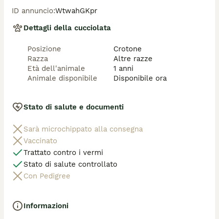
giocoso e già castrato. Il suo stato di salute è ottimo: 
ID annuncio
:
WtwahGKpr
testato FIV e FELV negativo. Un compagno perfetto 
per ogni famiglia!

Dettagli della cucciolata
Posizione
Crotone
Informazioni Importanti:

Razza
Altre razze
Età dell'animale
1 anni
Il gatto verrà affidato con la massima cura e sono già:

Animale disponibile
Disponibile ora
Microchippato

Stato di salute e documenti
Vaccinato

Sarà microchippato alla consegna
Svermato

Vaccinato
Dove si Trova e Modalità di Adozione:

Trattato contro i vermi
Stato di salute controllato
Località: Attualmente si trova a Crotone.

Con Pedigree
Adozione in Tutta Italia: Può raggiungere l'adottante in 
tutta Italia grazie a un comodo servizio navetta 
Informazioni
autorizzato.
