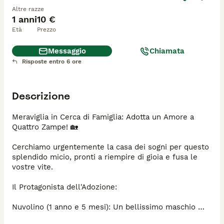
Altre razze
1 anni
10 €
Età
Prezzo
Messaggio
Chiamata
Risposte entro 6 ore
Descrizione
Meraviglia in Cerca di Famiglia: Adotta un Amore a 
Quattro Zampe! 🏡

Cerchiamo urgentemente la casa dei sogni per questo 
splendido micio, pronti a riempire di gioia e fusa le 
vostre vite.

Il Protagonista dell'Adozione:

Nuvolino (1 anno e 5 mesi): Un bellissimo maschio 
bianco e rosso, con un carattere equilibrato. È buono, 