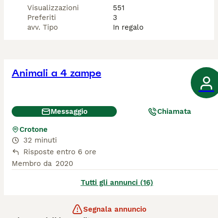
Visualizzazioni
551
Richiesta: Si richiede un piccolo rimborso spese per le 
Preferiti
3
cure veterinarie e il viaggio, un gesto d'amore che ci 
avv. Tipo
In regalo
aiuta a sostenere gli altri mici in difficoltà.

Come Adottare:

Se ti sei innamorato di Nuvolino o  vuoi aprire la tua 
Animali a 4 zampe
casa lui, contattaci per ricevere maggiori informazioni 
e iniziare l'iter di adozione. Una vita migliore li 
aspetta,grazie a te!

Messaggio
Chiamata
Crotone
32 minuti
Risposte entro 6 ore
Membro da
2020
Tutti gli annunci (16)
Segnala annuncio