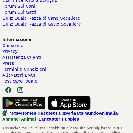
Cani in Vendita a Bologna
Forum Sui Cani
Forum Sui Gatti
Quiz: Quale Razza di Cane Scegliere
Quiz: Quale Razza di Gatto Scegliere
Informazione
Chi siamo
Privacy
Assistenza Clienti
Press
Termini e Condizioni
Allevatori ENCI
Test cane ideale
Pets4Homes
Hastnet
PuppyPlaats
MundoAnimalia
Annunci Animali
Lancaster Puppies
AnnunciAnimali.it utilizza i cookie su questo sito per migliorare la tua
esperienza utente. L'uso di questo sito Web e di altri servizi implica