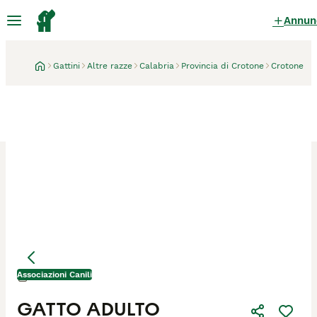
Annun
Gattini
Altre razze
Calabria
Provincia di Crotone
Crotone
Associazioni Canili
Crotone
GATTO ADULTO