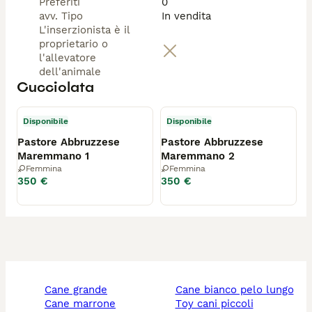
Preferiti
0
avv. Tipo
In vendita
L'inserzionista è il
proprietario o
l'allevatore
dell'animale
Cucciolata
Disponibile
Disponibile
Pastore Abbruzzese
Pastore Abbruzzese
Maremmano 1
Maremmano 2
Femmina
Femmina
350 €
350 €
cane grande
cane bianco pelo lungo
cane marrone
toy cani piccoli