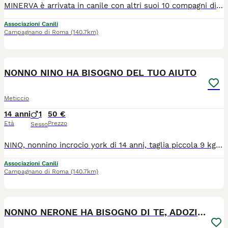
MINERVA è arrivata in canile con altri suoi 10 compagni di sventura, il loro umano è morto e tutti loro hanno vissuto per anni nella casa di proprietà da soli, patendo la fame, la sete, il caldo ed il freddo, finchè le autorità non sono intervenute. Alcuni di loro arrivati in canile sono morti erano troppo ridotti male, altri sono stati fortunati e sono stati adottati, altri cercano di sopravvivere e tra loro c'è MINERVA, una cagnolona adorabile, di un buono assoluto. MINERVA è un incrocio maremmano ed ha 8 anni e mezzo di età per un peso 38 kg. Noi altro non possiamo offrire a questa anima sfortunata, certo che non patisce più le necessità quotidiane ma non è vita vivere in un box e non ricevere mai una carezza, fare una passeggiata, vivere la vita veramente! Tu che leggi certo che puoi cambiare la sua esistenza! Ti assicuriamo che Minerva più di ogni altro merita una vita degna di essere vissuta. MINERVA va d'accordo con gli altri cani e sa andare a guinzaglio perfettamente. Minerva è in regola con l'iter sanitario, è sterilizzata, vaccinata e microchippata. MINERVA si trova a Roma e sarà affidata in tutto il centro e nord Italia, saremo direttamente noi ad accompagnarla ovunque. GLI AFFETTI NON SI COMPRANO, SI ADOTTANO. SALVARE UN ESSERE IN DIFFICOLTA' E' UN GRANDE ATTO DI UMANITA' E CIVILTA'. PER OGNI CANE O GATTO ACQUISTATO IN ALLEVAMENTO O FATTO NASCERE IN CASA, CE NE SARA' UN ALTRO CHE TRASCORRERA' TUTTA LA SUA ESISTENZA DIETRO LE SBARRE DI UN CANILE. RIFLETTI!!!!
Associazioni Canili
Campagnano di Roma
(140.7km)
4
NONNO NINO HA BISOGNO DEL TUO AIUTO
Meticcio
14 anni
1
50 €
Età
Prezzo
Sesso
NINO, nonnino incrocio york di 14 anni, taglia piccola 9 kg di peso. Nino rimasto solo al mondo, dopo che il suo umano si è trasferito e lo ha abbandonato nella casa in cui vivevano. Va d'accordo con I suoi simili e sa andare a guinzaglio. Nel complesso Nino sta bene, è stato sottoposto a scrupolosa visita veterinaria, ha fatto le analisi che non sono male per la sua età, ha fatto anche l'ecografia ed è risultato tutto a posto anche il suo cuoricino ed è stato sterilizzato. Nino non meriterebbe di finire la sua vita dietro le sbarre e noi ci speriamo sempre, intanto chiediamo un'adozione a distanza.
Associazioni Canili
Campagnano di Roma
(140.7km)
4
NONNO NERONE HA BISOGNO DI TE, ADOZIONE A DISTANZA