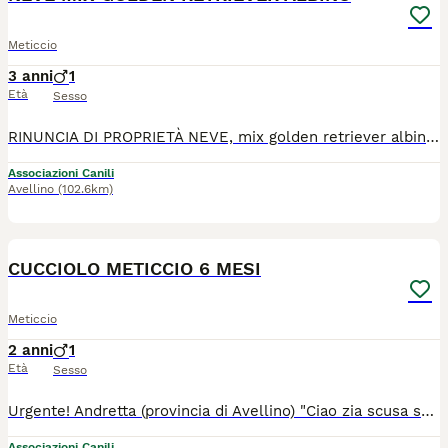
Meticcio
3 anni
1
Età
Sesso
RINUNCIA DI PROPRIETÀ NEVE, mix golden retriever albino, 2 anni vaccinato microcippato castrato, pesa tra i 20/25 kg taglia grande, è sordo dalla nascita. Cerca una famiglia che possa dargli le dovute attenzioni e l'affetto e amore che merita ( la sua attuale famiglia purtroppo non riesce e a malincuore lo cede). Neve si trova in provincia di Avellino arriva ovunque tramite staffetta autorizzata e dopo iter di preaffido con libretto sanitario in regola. ULTIMAMENTE VENIVA TENUTO A CATENA. LE ULTIME DUE FOTO LO DIMOSTRANO. Info solo whatsapp Paola ****** Biancarosa ******
Associazioni Canili
Avellino
(102.6km)
2
1
CUCCIOLO METICCIO 6 MESI
Meticcio
2 anni
1
Età
Sesso
Urgente! Andretta (provincia di Avellino) "Ciao zia scusa se ti disturbo ma ho tanto freddo e fame...non so perché mi hanno portato qui, io sono stato sempre buono e ho tanta paura adesso!" È stato trovato questo cucciolo di circa sei mesi al freddo e al gelo, sotto la neve. Sembra un mix tra un maremmano e un san bernardo. È infreddolito e affamato, vagava sotto una fitta nevicata. Per ora se ne sta occupando Maria Teresa: “Il peccato più grande è fare del male a chi ti vuole bene”. Aiutateci a trovargli una famiglia speciale perché se lo merita dopo tutto quello che gli hanno fatto. Verrà affidato dopo iter preaffido. Arriva ovunque tramite staffetta autorizzata. Per info scrivete un messaggio whatsapp ****** (no chiamate)
Associazioni Canili