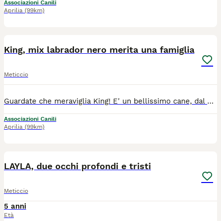
Associazioni Canili
Aprilia
(99km)
4
King, mix labrador nero merita una famiglia
Meticcio
Guardate che meraviglia King! E' un bellissimo cane, dal carattere equilibrato ed è molto affettuoso. Eppure, nonostante la bellezza e la sua bontà, sta ancora in canile, glielo vogliano fare un regalo per questo Natale ? Cerchiamo una bella famiglia per questo tesoro che ha tanto bisogno di affetto e di fare ciò che ogni cane libero fa: uscire, passeggiare e giocare. Non ama tanto i gatti, ma convive tranquillamente con un altro maschio. Ha 5 anni, si trova nel canile di Valmontone (RM), si affida chippato, vaccinato, sterilizzato e test leishmania negativo, al centro e nord Italia. Contatti: Antonietta 338 4948846 (chiamate dopo le 17:00) Paola 331 4833716 Se non puoi adottare, condividi questo appello grazie
Associazioni Canili
Aprilia
(99km)
11
LAYLA, due occhi profondi e tristi
Meticcio
5 anni
Età