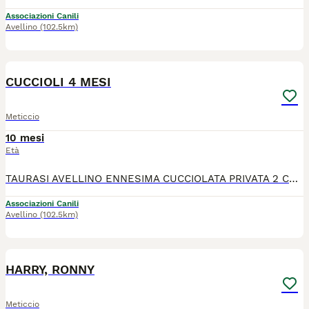
Associazioni Canili
Avellino
(102.5km)
3
CUCCIOLI 4 MESI
Meticcio
10 mesi
Età
TAURASI AVELLINO ENNESIMA CUCCIOLATA PRIVATA 2 CUCCIOLI TAGLIA MEDIA CERCANO CASA, HANNO 4 MESI E SI AFFIDANO DOPO ITER PREAFFIDO DA AVELLINO IN SU. ARRIVANO OVUNQUE TRAMITE STAFFETTA AUTORIZZATA. VACCINATI SVERMINATI MICROCHIPPATI OBBLIGO CASTRAZIONE/STERILIZZAZIONE AL MOMENTO OPPORTUNO SONO DUE MASCHIETTI. SCRIVETE UN BREVE MESSAGGIO DI PRESENTAZIONE SU WHATSAPP. NO CHIAMATE 3381317800
Associazioni Canili
Avellino
(102.5km)
3
HARRY, RONNY
Meticcio