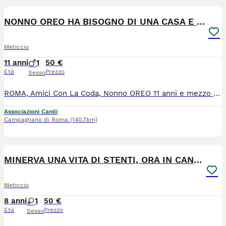
NONNO OREO HA BISOGNO DI UNA CASA E TANTO AMORE
Meticcio
11 anni
1
50 €
Età
Prezzo
Sesso
ROMA, Amici Con La Coda, Nonno OREO 11 anni e mezzo di età, taglia medio piccola solo 11 kg di peso. Oreo ha vissuto in casa per anni e poi la rinuncia. Oggi vive in una pensione e piange disperato perché si sente solo. Oreo va d'accordo con I suoi simili e va a guinzaglio perfettamente. OREO gode di ottima salute è vaccinato, sterilizzato, negativo alla leishmania e microchippato. OREO ha bisogno di TE, ha bisogno d'amore, ha bisogno di sentirsi finalmente amato e al sicuro, ti preghiamo di scegliere di aprirgli le porte del tuo cuore e della tua casa. Non passare oltre, scegli di aiutare OREO e scegli di accoglierlo nella tua vita, questa è la nostra supplica. Si trova a Roma, ma è adottabile in tutto il centro e nord Italia. GLI AFFETTI NON SI COMPRANO, SI ADOTTANO. SALVARE UN ESSERE IN DIFFICOLTA' E' UN GRANDE ATTO DI UMANITA' E CIVILTA'. PER OGNI CANE ACQUISTATO IN ALLEVAMENTO O FATTO NASCERE IN CASA, CE NE SARA' UN ALTRO CHE TRASCORRERA' TUTTA LA SUA ESISTENZA DIETRO LE SBARRE DI UN CANILE. RIFLETTI!!!!
Associazioni Canili
Campagnano di Roma
(140.7km)
4
MINERVA UNA VITA DI STENTI, ORA IN CANLE
Meticcio
8 anni
1
50 €
Età
Prezzo
Sesso