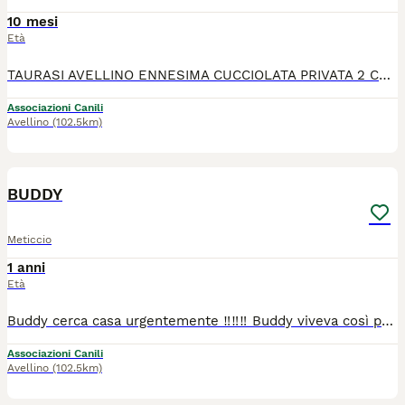
10 mesi
Età
TAURASI AVELLINO ENNESIMA CUCCIOLATA PRIVATA 2 CUCCIOLI TAGLIA MEDIA CERCANO CASA, HANNO 4 MESI E SI AFFIDANO DOPO ITER PREAFFIDO DA AVELLINO IN SU. ARRIVANO OVUNQUE TRAMITE STAFFETTA AUTORIZZATA. SONO DUE MASCHIETTI. OBBLIGO CASTRAZIONE AL MOMENTO OPPORTUNO. SCRIVETE UN BREVE MESSAGGIO DI PRESENTAZIONE SU WHATSAPP. NO CHIAMATE 3381317800
Associazioni Canili
Avellino
(102.5km)
6
BUDDY
Meticcio
1 anni
Età
Buddy cerca casa urgentemente ‼️‼️‼️ Buddy viveva così per strada😞 Purtroppo non abbiamo la possibilità di prenderlo ed è già stato segnalato, molto probabilmente finirà in canile a breve. Buddy è una taglia grande, tanto grande quanto buono. È un patatone dolcissimo, affettuoso, ok con altri cani e con i gatti. Buono con le persone. È docile e giocherellone anche con i cani. Probabilmente era di qualcuno ed è stato abbandonato da poco, ma da settimane nessuno lo ha reclamato. È giovane, un anno circa, verrà affidato vaccinato microchippato sverminato castrato e negativo test leishmania. Cerchiamo per lui una famiglia amorevole e paziente, magari con un giardino o possibilità di spazi verdi nei dintorni. Si trova in Campania ma per buona adozione arriva anche al centro nord con staffetta autorizzata Info solo whatsapp 338 131 7800 Per l'adozione dovreste compilare un modulo conoscitivo e una volontaria della vostra zona verrebbe a conoscervi. Prima di proporvi parlate in famiglia. Solo persone realmente interessate
Associazioni Canili
Avellino
(102.5km)
10
2