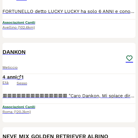
FORTUNELLO detto LUCKY LUCKY ha solo 6 ANNI e conosce bene LA CRUDELTA' degli esseri umani. Viveva in famiglia ma un bel giorno si è ammalato di leishmania e il suo ricco proprietario cosa fa? Lo porta in una clinica veterinaria per farlo sopprimere perché non aveva tempo e voglia di curarlo. Ovviamente il veterinario si è ribellato e ha tenuto con sé il cane affidandolo a me. È stato curato vaccinato sverminato spulciato e castrato. Io l ho curato nel corpo...aiutatemi a trovargli una famiglia che lo curi nell anima e le ferite del cuore. Maschio 6 anni 24 kg castrato buono e dolce...va d accordo con tutti I suoi simili...si bambini... Per info whatsapp ****** Ora deve solo prendere due compresse al giorno di alopurinolo(2 euro scatola da 30cps) e fare controllo ogni 6 mesi
Associazioni Canili
Avellino
(102.6km)
15
DANKON
Meticcio
4 anni
1
Età
Sesso
🟥🟥🟥🟥🟥🟥🟥🟥🟥🟥🟥🟥🟥🟥 "Caro Dankon, Mi spiace dirtelo ma in questa casa non ci puoi più stare!" Dopo 3 anni Dankon viene rispedito al mittente Dankon si trova in provincia di Roma è un simil pastore tedesco a pelo lungo, purtroppo da quando è nato il bambino lui vive fuori casa e ovviamente ha subito un trauma. Dankon è maschio castrato e ha 3 anni. Si affida dopo prassi preaffido con prassi vaccinale completa e microchip. Per info contattami tramite messaggi whatsapp ******
Associazioni Canili
Roma
(120.3km)
24
3
NEVE MIX GOLDEN RETRIEVER ALBINO