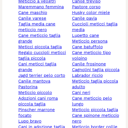
meticcio a velletri
canile treviso
maremmano femmina
pastore corso
cane maschio
husky color miele
canile varese
canile pavia
taglia media cane
cuccioli meticci taglia
meticcio nero
media
cane meticcio taglia
lupetto cane
grande
meticcio persona
meticci piccola taglia
cane batuffolo
regalo cuccioli meticci
cane meticcio tipo
taglia piccola
volpino
cani meticci taglia
canile frosinone
grande
cagnolini taglia piccola
jagd terrier pelo corto
labrador riccio
canile mantova
meticcio taglia piccola
pastorina
adulto
meticcio piccolo
cani neri
adozioni cani roma
cane meticcio pelo
piccola taglia
lungo
pinscher marrone
meticcio piccola taglia
focato
cane spinone meticcio
lupo bravo
nero
cani in adozione taglia
meticcio border collie