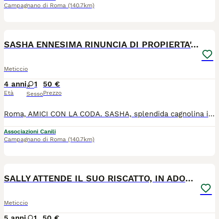
Campagnano di Roma
(140.7km)
4
SASHA ENNESIMA RINUNCIA DI PROPIERTA', IN ADOZIONE
Meticcio
4 anni
1
50 €
Età
Prezzo
Sesso
Roma, AMICI CON LA CODA. SASHA, splendida cagnolina incrocio spinone molosso di 4 anni di età, taglia media 25 kg di peso. Ogni anno è peggio, non sappiamo se sono più i cani abbandonati per strada o le rinunce di proprietà! SASHA è l'ennesima rinuncia di proprietà, succede ormai molto spesso che per il minimo e banale problema gli animali vengono allontanati dalla famiglia. SASHA malgrado questo abbandono non si è scoraggiata, continua ad essere socievole, allegra, vivace ma forse non ha ancora compreso che i suoi umani non torneranno più a prenderla. Sasha è compatibile con i suoi simili, è una cagnolina meravigliosa, non solo nell'aspetto ma anche a livello caratteriale. SASHA è sanissima, vispa e allegra e l'affidiamo spulciata, sverminata, vaccinata, sterilizzata, con test leishmania negativo, microchip e libretto sanitario, pertanto con tutti i documenti in regola. Abbiamo assolutamente bisogno del tuo aiuto per dare una svolta all'esistenza di SASHA, ti preghiamo di non passare oltre e di scegliere di aprirle il tuo cuore e la tua casa. Si trova a Roma, ma è adottabile in tutto il centro e nord Italia con tempistiche brevi. GLI AFFETTI NON SI COMPRANO, SI ADOTTANO. SALVARE UN ESSERE IN DIFFICOLTA' E' UN GRANDE ATTO DI UMANITA' E CIVILTA'. PER OGNI CANE O GATTO ACQUISTATO IN ALLEVAMENTO O FATTO NASCERE IN CASA, CE NE SARA' UN ALTRO CHE TRASCORRERA' TUTTA LA SUA ESISTENZA DIETRO LE SBARRE DI UN CANILE. RIFLETTI!!!!
Associazioni Canili
Campagnano di Roma
(140.7km)
4
SALLY ATTENDE IL SUO RISCATTO, IN ADOZIONE
Meticcio
5 anni
1
50 €