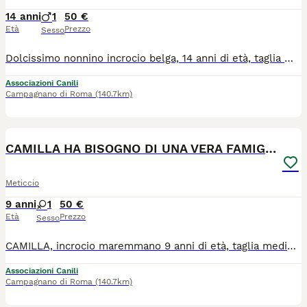
14 anni
1
50 €
Età
Prezzo
Sesso
Dolcissimo nonnino incrocio belga, 14 anni di età, taglia media 25 kg di peso. Noè insieme ai suoi fratelli è stato portato circa 2 anni fa presso il nostro rifugio con la promessa di venire al più presto a riprenderli, provvedendo al loro mantenimento. Solo per uno di loro abbiamo trovato adozione, mentre per Noè e Nerone il nulla. Noè ama ricevere coccole ed è ancora molto fiducioso nei confronti degli umani. Adora fare passeggiate ed è un cane che non dimostra la sua età è molto allegro e giocoso. Ci rendiamo conto che chiediamo un vero miracolo... intanto chiediamo almeno un'adozione a distanza. Noè è in regola con l'iter sanitario, è sterilizzato e negativo alla leishmania.
Associazioni Canili
Campagnano di Roma
(140.7km)
4
CAMILLA HA BISOGNO DI UNA VERA FAMIGLIA, AIUTALA
Meticcio
9 anni
1
50 €
Età
Prezzo
Sesso
CAMILLA, incrocio maremmano 9 anni di età, taglia medio grande Camilla era di proprietà di un pastore che venuto a mancare è rimasta nella proprietà accudita da alcuni volontari, finchè qualche anno fa si è ammalata ed è stata recuperata per essere curata. Camilla alla fine è rimasta da noi, ora sta bene e vive libera in un grande recinto insieme ad altri maremmani. Camilla è in regola con l'iter sanitario e la leishmania è stata curata tre anni fa e da allora sta benissimo. Camilla va d'accordo con i suoi simili, con i gatti e con ogni forma vivente, timida con gli umani ma molto buona e dolce. GLI AFFETTI NON SI COMPRANO, SI ADOTTANO. SALVARE UN ESSERE IN DIFFICOLTA' E' UN GRANDE ATTO DI UMANITA' E CIVILTA'. PER OGNI CANE E GATTO ACQUISTATO IN ALLEVAMENTO O FATTO NASCERE IN CASA, CE NE SARA' UN ALTRO CHE TRASCORRERA' TUTTA LA SUA ESISTENZA DIETRO LE SBARRE DI UN CANILE. RIFLETTI!
Associazioni Canili
Campagnano di Roma
(140.7km)
4