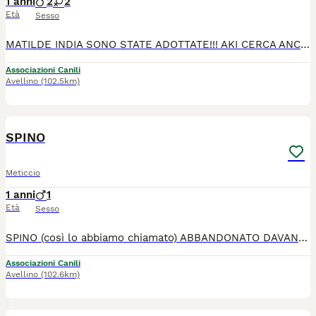
1 anni
2
2
Età
Sesso
MATILDE INDIA SONO STATE ADOTTATE!!! AKI CERCA ANCORA IL SUO PER SEMPRE!! CERCANO CASA E TANTO AMORE SENTIRSI AL SICURO PROTETTI E COCCOLATI, SPERO CHE CI SIANO TANTI CUORI PIENI DI AMORE CHE LI ADOTTINO COSÌ DA FARGLI CAPIRE CHE LA VITA È UN'ALTRA E NON QUELLA CHE HANNO VISSUTO FINO AD ORA. ABBANDONATI IN MEZZO AL NULLA, PELLE E OSSA!!! SENZA FORZE!! HANNO SUPERATO ANCHEE LA GASTRO!!! UN LORO FRATELLINO PURTROPPO NON È RIUSCITO A SALVARSI DALLA GASTRO. SONO 1 MASCHIO E 2 FEMMINE 6 MESI FUTURA TAGLIA MEDIA. VERRANO AFFIDATI VACCINATI MICROCCHIPPATI SVERMINATI. OBBLIGO STERILIZZAZIONE E CASTRAZIONE AL MOMENTO OPPORTUNO. SI TROVANO IN PROVINCIA DI AVELLINO. ARRIVANO OVUNQUE TRAMITE STAFFETTA AUTORIZZATA E DOPO ITER PREAFFIDO. INFO SOLO MESSAGGI WHATSAPP AL ************ ************
Associazioni Canili
Avellino
(102.5km)
16
2
SPINO
Meticcio
1 anni
1
Età
Sesso
SPINO (così lo abbiamo chiamato) ABBANDONATO DAVANTI AD UN NEGOZIO PER ANIMALI! SOPPRAVVISSUTO ALLA GASTRO ORA CERCA CHI LO VOGLIA COME MEMBRO DELLA FAMIGLIA E LO AMI PER SEMPRE!!! SPINO ha 7 mesi 14 kg simil spinone futura taglia media. SPINO è dolce simpatico un coccolone. Verrà affidato microcchippato sverminato vaccinato obbligo castrazione al momento opportuno. Si trova in provincia di Avellino arriva ovunque tramite staffetta autorizzata e dopo iter preaffido Info solo messaggi whatsapp al ************ ************ .
Associazioni Canili
Avellino
(102.6km)
4
2