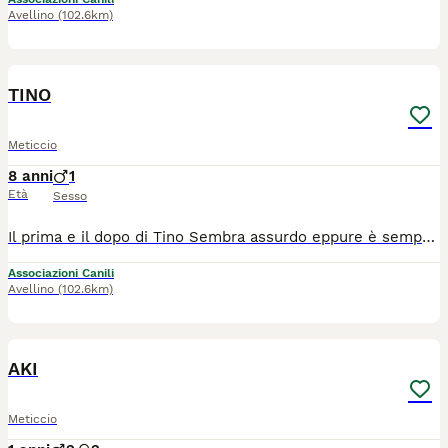
Avellino
(102.6km)
5
3
TINO
Meticcio
8 anni
1
Età
Sesso
Il prima e il dopo di Tino Sembra assurdo eppure è sempre lo stesso cane in entrambe le foto. Solo che nella seconda foto ci sono mesi di cure, farmaci e soprattutto amore. La sua è una lunga storia, lo abbiamo incontrato quando ridotto in quelle condizioni ci è stato segnalato e da lì è iniziata l'avventura con lui. Tino ha 6 anni circa, taglia media abbondante. Ora sta benissimo. Viene affidato vaccinato, castrato, microchippato Ha un carattere mite, dolce e affettuoso. Non ci crede nemmeno lui che alla fine ce l'ha fatta! Sa andare a guinzaglio e sa stare in casa, per un'operazione alla zampa zoppica un po' ma solo perché non l'ha usata per tanto tempo, deve riabituarsi. Si trova in Campania ma per buona adozione arriva anche al centro nord con staffetta autorizzata, dopo iter preaffido. Fate questo miracolo, noi abbiamo fatto la nostra parte ❤️ Info solo whatsapp ******
Associazioni Canili
Avellino
(102.6km)
21
3
AKI
Meticcio