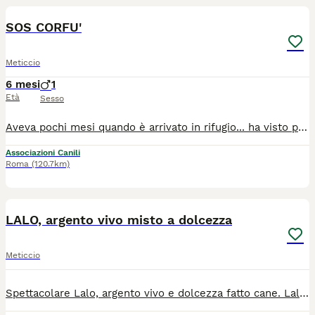
SOS CORFU'
Meticcio
6 mesi
1
Età
Sesso
Aveva pochi mesi quando è arrivato in rifugio... ha visto partire tutti i fratelli, invece per Corfu' il box non si è mai aperto CHE TRISTEZZA E' un cucciolone dolcissimo, con tanta voglia di giocare e di correre... nessuno vuole adottarlo? Nato a febbraio 2024, pesa 17 kili ed è prontissimo per trascorrere una lunga vita in famiglia! Vaccinato e chippato Si trova nel basso Lazio, adottabile al nord e centro Italia! Presentazione su whazz app 3204847756 3772368159
Associazioni Canili
Roma
(120.7km)
5
LALO, argento vivo misto a dolcezza
Meticcio
Spettacolare Lalo, argento vivo e dolcezza fatto cane. Lalo sembra un piccolo labrador di taglia medio contenuta, circa 15 kg e circa 4 anni. E' un cane dolcissimo con tutti e condivide la sua gabbia sia con maschie femmine, nessun problema neanche con i gatti. LALO e' un cane molto energico e quindi ha bisogno di giardino per poter scaricare le sue energie ma adora anche farsi coccolare a lungo da noi volontari. Si trova nel canile di Valmontone (RM). Si affida microchippato, sverminato, vaccinato, sterilizzato, test leishmaniosi negativo, con preaffido e iter di adozione al centro e nord Italia. Per info: Antonietta 338 4948846 (dopo le 17:00) Paola 331 4833716 Se non puoi adottare condividi l'appello, grazie