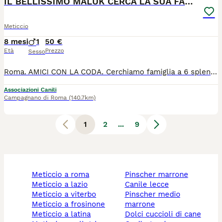
IL BELLISSIMO MALUK CERCA LA SUA FAMIGLIA
Meticcio
8 mesi
1
50 €
Età
Prezzo
Sesso
Roma. AMICI CON LA CODA. Cerchiamo famiglia a 6 splendidi cuccioli, incrocio setter/gordon di 90 giorni, futura taglia media, raggiungeranno un peso da adulti tra i 20/25 kg. Sono 1 femminuccia MASHA e 5 maschietti MANGO MALCOM MAIKO MAGNUM e MALUK. I piccoli sono stati ceduti da una cacciatore insieme alla mamma una dolcissima setter inglese mentre il papà pensiamo sia un setter gordon, alcuni di loro saranno al massimo 20 kg da adulti mentre un paio di loro almeno 25 kg. Ora tutta la famigliola si trova in canile e hanno cominciato la profilassi sanitaria. Questi cuccioli sono socievoli, buonissimi, teneri e dolci, apprezzano tantissimo le coccole e sono molto giocosi come tutti i cuccioli. Per questi piccoli non sarà un problema vivere con altri cani e/o gatti, sono dei cuccioli socievoli. Sono sanissimi, sono stati visitati e saranno affidati spulciati, sverminati, vaccinati e microchippati. Si richiede per loro, obbligo di sterilizzazione entro l'anno d'età per i maschi mentre per la femmina all'ottavo mese. Questi cuccioli si affidano separatamente, non sono solo adorabili a livello caratteriale, ma anche meravigliosi esteticamente e questo non può essere messo in discussione. Cerchiamo per loro, delle famiglie speciali, cerchiamo il meglio, cerchiamo adottanti che scelgano di accoglierli, come membri effettivi del loro nucleo familiare. Si trovano a Roma, ma sono adottabili in tutto il centro e nord Italia. GLI AFFETTI NON SI COMPRANO, SI ADOTTANO. SALVARE UN ESSERE IN DIFFICOLTA' E' UN GRANDE ATTO DI UMANITA' E CIVILTA'. PER OGNI CANE E GATTO ACQUISTATO IN ALLEVAMENTO O FATTO NASCERE IN CASA, CE NE SARA' UN ALTRO CHE TRASCORRERA' TUTTA LA SUA ESISTENZA DIETRO LE SBARRE DI UN CANILE. RIFLETTI!!!!
Associazioni Canili
Campagnano di Roma
(140.7km)
1
2
...
9
meticcio a roma
pinscher marrone
meticcio a lazio
canile lecce
meticcio a viterbo
pinscher medio
meticcio a frosinone
marrone
meticcio a latina
dolci cuccioli di cane