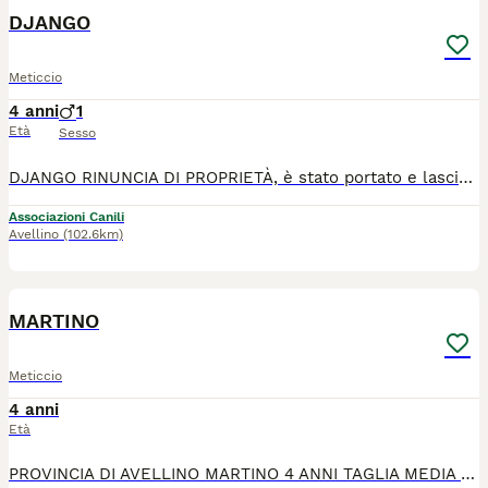
DJANGO
Meticcio
4 anni
1
Età
Sesso
DJANGO RINUNCIA DI PROPRIETÀ, è stato portato e lasciato in CANILE da chi diceva di amarlo e proteggerlo e curarlo. Essendo un cane padronale non può stare in un canile comunale e rischia di essere trasferito in un CANILE LAGER!! LE volontarie stanno facendo di tutto per farlo uscire! DJANGO merita di trovare una vera famiglia perché quella fasulla l'ha già avuta!! DJANGO hA 3 anni vaccinato sverminato castrato microchippato pesa 25 kg. Negativo a leshmania e ehrlichia. Va d'accordo con tutti. Arriva ovunque tramite staffetta autorizzata e dopo iter preaffido Info solo messaggi whatsapp al 339 561 2404 338 131 7800
Associazioni Canili
Avellino
(102.6km)
3
MARTINO
Meticcio
4 anni
Età
PROVINCIA DI AVELLINO MARTINO 4 ANNI TAGLIA MEDIA CONTENUTA Martino è un cagnolino di soli 14 kg , trovato in condizioni disumane in una zona abbandonata. È stato curato e ora sta benissimo. È dolce ed educato , va d accordo con i suoi simili e viaggia tranquillamente in auto.Arriva ovunque tramite staffetta autorizzata. Verrà affidato dopo iter preaffido vaccinato microchippato e castrato . Per info inviare solo messaggi whatsapp al 3381317800 NO CHIAMATE