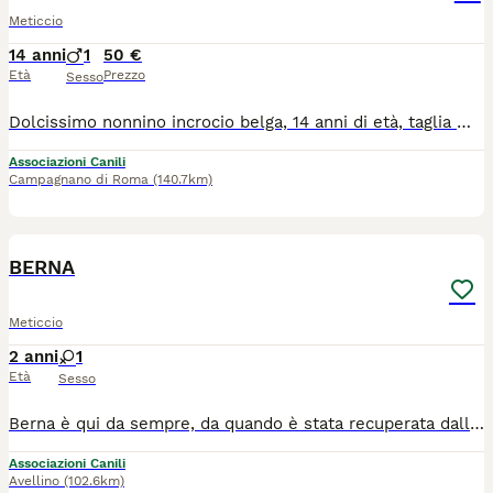
Meticcio
14 anni
1
50 €
Età
Prezzo
Sesso
Dolcissimo nonnino incrocio belga, 14 anni di età, taglia media 25 kg di peso. Nerone insieme ai suoi fratelli è stato portato circa 2 anni fa presso il nostro rifugio con la promessa di venire al più presto a riprenderli, provvedendo al loro mantenimento. Solo per uno di loro abbiamo trovato adozione, mentre per Noè e Nerone il nulla. Nerone ama ricevere coccole ed è ancora molto fiducioso nei confronti degli umani. Adora fare passeggiate ed è un cane che non dimostra la sua età è molto allegro e giocoso. Ci rendiamo conto che chiediamo un vero miracolo... intanto chiediamo almeno un'adozione a distanza. Nerone è in regola con l'iter sanitario, è sterilizzato e negativo alla leishmania.
Associazioni Canili
Campagnano di Roma
(140.7km)
10
5
BERNA
Meticcio
2 anni
1
Età
Sesso
Berna è qui da sempre, da quando è stata recuperata dalla strada, ma è lì che tornerà perché ci eravamo date una scadenza ed è meglio la libertà ad obbligare un cane di questa stazza a rimanere rinchiusa in uno spazio così piccolo. Elemosina sempre coccole e quando ci vede andare via fa di tutto per trattenerci. È davvero super coccolona e dolce, giocherellona sensibile e affettuosa. Ha sofferto l'abbandono e per questo vuole sempre compagnia. Ha circa un anno ed è una taglia grande (50 chili circa) Sterilizzata Va d'accordo con tutti Viene affidata vaccinata microchippata sverminata e con libretto veterinario in regola Si trova in Campania ma per buona adozione arriva ovunque dopo iter preaffido e con staffetta autorizzata Info solo whatsapp ******
Associazioni Canili
Avellino
(102.6km)