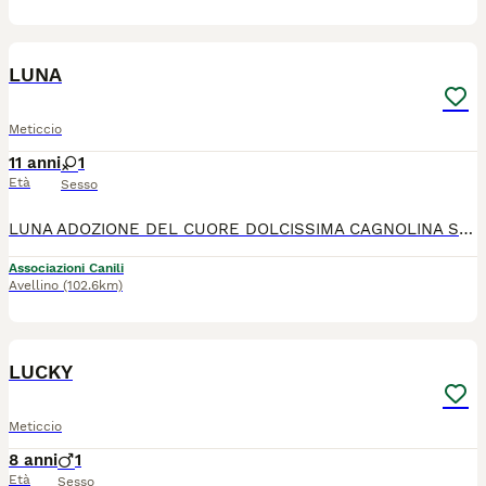
4
2
LUNA
Meticcio
11 anni
1
Età
Sesso
LUNA ADOZIONE DEL CUORE DOLCISSIMA CAGNOLINA STERILIZZATA CHE FACEVA PARTE DI UN BRANCO CONTROLLATO... PURTROPPO A CAUSA DEI BOTTI DI CAPODANNO SCAPPÒ IMPAURITA ED È RITORNATA DOPO MESI MALATA DI LESHMANIA. OGGI L ABBIAMO CURATA NEL CORPO E NELL ANIMA ED È PRONTA PER ESSERE ADOTTATA. LUNA HA 10 ANNI, BUONA E GENTILE, 23 kg SI AFFIDA NEL CENTRO NORD DOPO PRASSI PREAFFIDO. PER INFO SOLO WHATSAPP ******
Associazioni Canili
Avellino
(102.6km)
6
2
LUCKY
Meticcio
8 anni
1
Età
Sesso