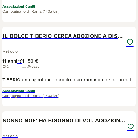
Associazioni Canili
Campagnano di Roma
(140.7km)
4
IL DOLCE TIBERIO CERCA ADOZIONE A DISTANZA
Meticcio
11 anni
1
50 €
Età
Prezzo
Sesso
TIBERIO un cagnolone incrocio maremmano che ha ormai 11 anni e mezzo di età. taglia grande, ca. 45 kg. TIBERIO è un cane adorabile, veramente buonissimo, perfettamente educato e socializzato, affettuoso e semplicemente adorabile con noi umani, indicatissimo per vivere in famiglie con bambini, va a guinzaglio perfettamente e naturalmente non tende a tirare, va d'accordo con i suoi simili. TIBERIO è in salute, è sverminato, spulciato, sterilizzato, testato per leishmania, ed è risultato essere negativo. Mai nessuno ha chiesto di Tiberio e noi pensiamo che la speranza sia l'ultima a morire, intanto chiediamo un'adozione a distanza per lui.
Associazioni Canili
Campagnano di Roma
(140.7km)
4
NONNO NOE' HA BISOGNO DI VOI, ADOZIONE A DISTANZA
Meticcio