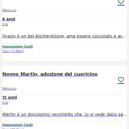
Meticcio
6 anni
Età
Orazio è un bel giocherellone, ama essere coccolato e accarezzato, ed è molto vitale, così lo vedi correre e godersi il più possibile i momenti di libertà fuori dal box nello sgambatoio. E' una creatura vitale ed energico, potrà solo migliorare l’esistenza e la qualità della vita di chi deciderà di accostarsi a lui, scegliendo di vivere la sua esperienza di vita con lui! Se volete ritrovare l’intesa con la natura, adottate il nostro caro Orazio, perché è un tramite fondamentale ed efficace per ritrovare serenità e un nuovo modo di relazionarsi alla vita nella sua essenza! ️ Orazio è nato a gennaio 2020, è una taglia media contenuta e sa andare al guinzaglio! Si trova presso il canile Galileo Galilei di Latina, si affida vaccinato, microchippato e sterilizzato, iter adozione obbligatorio, adottabile al centro e nord Italia. Per info sulla sua adozione: ************ Se non rispondiamo subito è perché siamo a lavoro, inviate un messaggio e sarete ricontattati. Grazie
Associazioni Canili
Cori
(77.8km)
8
Nonno Martin, adozione del cuoricino
Meticcio
12 anni
Età
Martin è un dolcissimo vecchietto che, lo si vede dallo sguardo, è un po’ malinconico e rassegnato alla vita nel box, ma nonostante tutto non perde la sua voglia di vivere, e così, anche se un po’ claudicante, si fa le sue passeggiate quando è in area sgambo e fa il carico di affetto presso di noi tutte le volte che può! ️ E' nato a gennaio 2014, è una taglia grande e sa andare al guinzaglio. Si trova presso il canile Galileo Galilei di Latina, si affida vaccinato, microchippato e sterilizzato, iter adozione obbligatorio, adottabile al centro e nord Italia. Per info sulla sua adozione: ************ Se non rispondiamo subito è perché siamo a lavoro, inviate un messaggio e sarete ricontattati. Grazie.
Associazioni Canili