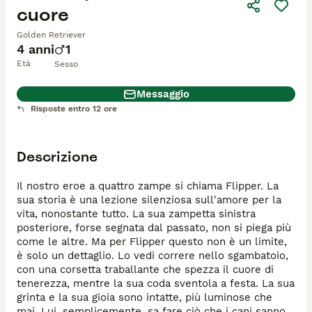
cuore
Golden Retriever
4 anni
1
Età
Sesso
Messaggio
Risposte entro 12 ore
Descrizione
Il nostro eroe a quattro zampe si chiama Flipper. La 
sua storia è una lezione silenziosa sull'amore per la 
vita, nonostante tutto. La sua zampetta sinistra 
posteriore, forse segnata dal passato, non si piega più 
come le altre. Ma per Flipper questo non è un limite, 
è solo un dettaglio. Lo vedi correre nello sgambatoio, 
con una corsetta traballante che spezza il cuore di 
tenerezza, mentre la sua coda sventola a festa. La sua 
grinta e la sua gioia sono intatte, più luminose che 
mai. Lui, semplicemente, sa fare ciò che i cani sanno 