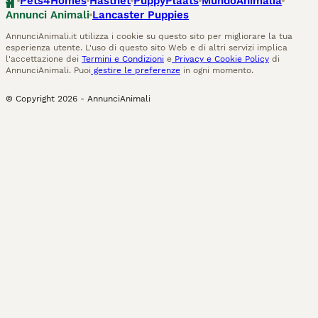
Pets4Homes
Hastnet
PuppyPlaats
MundoAnimalia
Annunci Animali
Lancaster Puppies
AnnunciAnimali.it utilizza i cookie su questo sito per migliorare la tua
esperienza utente. L'uso di questo sito Web e di altri servizi implica
l'accettazione dei
Termini e Condizioni
e
Privacy e Cookie Policy
di
AnnunciAnimali. Puoi
gestire le preferenze
in ogni momento.
© Copyright
2026
-
AnnunciAnimali