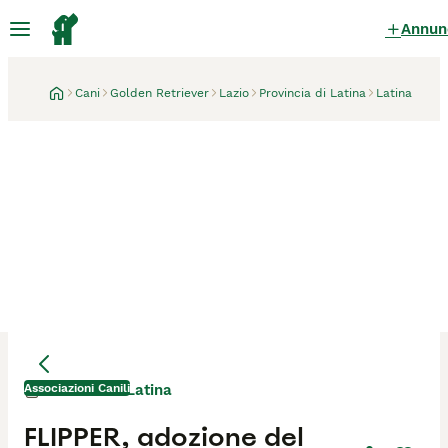
Annun
Cani
Golden Retriever
Lazio
Provincia di Latina
Latina
Associazioni Canili
Latina
2 settimane
FLIPPER, adozione del