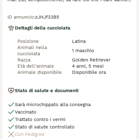
fare meglio: ringraziare la vita, in qualsiasi forma si 
presenti. Da come il suo carattere sia rimasto solare, 
ID annuncio
:
zJHJf33B5
affettuoso, equilibrato. Flipper è di febbraio 2022, è 
una taglia media (simil golden retriever), vive con una 
Dettagli della cucciolata
femmina in box ed è bravo al guinzaglio. Si trova 
presso il canile Galileo Galilei di Latina, si affida 
Posizione
Latina
vaccinato, microchippato e sterilizzato, iter adozione 
Animali nella
obbligatorio, adottabile al centro e nord Italia. 

1 maschio
cucciolata
Razza
Golden Retriever
Per info sulla sua adozione:  amicibirillo@gmail.com 

Età dell'animale
4 anni, 5 mesi
Animale disponibile
Disponibile ora
Se non rispondiamo subito è perché siamo a lavoro, 
Stato di salute e documenti
Sarà microchippato alla consegna
Vaccinato
Trattato contro i vermi
Stato di salute controllato
Con Pedigree