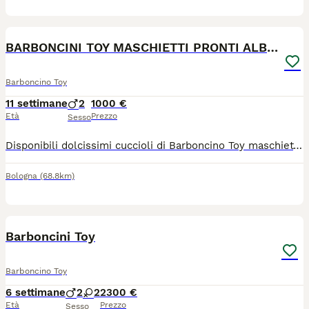
2
1
BARBONCINI TOY MASCHIETTI PRONTI ALBICOCCA e RED
Barboncino Toy
11 settimane
2
1000 €
Età
Prezzo
Sesso
Disponibili dolcissimi cuccioli di Barboncino Toy maschietti, già pronti per entrare nella loro nuova famiglia. Disponibili: 🐾 Maschietto color albicocca 🐾 Maschietto color toy red chiaro Cuccioli dal carattere dolce e affettuoso, ideali per chi cerca un piccolo compagno di vita. La loro taglia contenuta li rende perfetti anche per la vita in appartamento. Vengono consegnati con: ✅ Libretto sanitario con vaccinazioni effettuate ✅ Sverminazione eseguita ✅ Microchip ✅ Certificato di buona salute rilasciato dal veterinario Senza pedigree. 📍 Cuccioli disponibili a Bologna 💰 Prezzo: 1000 euro Possibilità di consegna da concordare. I cuccioli sono disponibili da subito e aspettano solo di trovare la loro nuova famiglia ❤️
Bologna
(68.8km)
7
Barboncini Toy
Barboncino Toy
6 settimane
2
2
2300 €
Età
Prezzo
Sesso