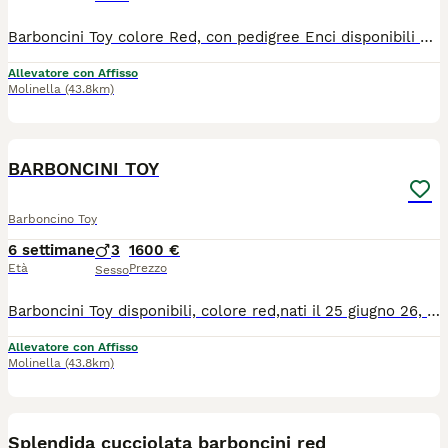
Barboncini Toy colore Red, con pedigree Enci disponibili presso il nostro piccolo allevamento, nati il 22 giugno 26,verranno ceduti dopo i 90 giorni
Allevatore con Affisso
Molinella
(43.8km)
6
BARBONCINI TOY
Barboncino Toy
6 settimane
3
1600 €
Età
Prezzo
Sesso
Barboncini Toy disponibili, colore red,nati il 25 giugno 26, disponibili presso il nostro piccolo allevamento amatoriale NO PEDIGREE
Allevatore con Affisso
Molinella
(43.8km)
4
Splendida cucciolata barboncini red