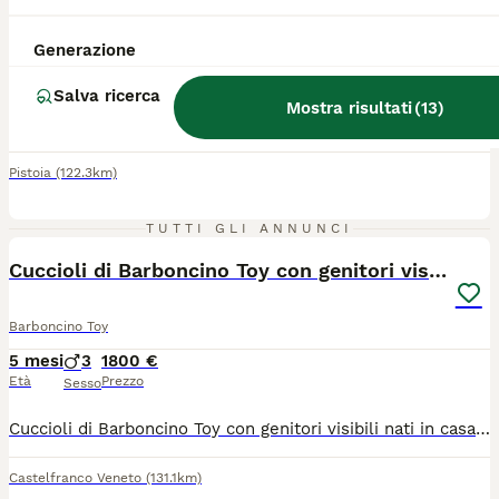
Barboncino Toy
Generazione
13 settimane
3
1
Età
Sesso
Salva ricerca
Mostra risultati
(
13
)
Cuccioli barbone toy prenotabili per il mese di agosto con chip , due vaccini , sverminazioni effettuate , visita veterinaria completa e pedigree enci . Cerchiamo mamma e papa' speciali che sappiano amarli
Pistoia
(122.3km)
3
TUTTI GLI ANNUNCI
Cuccioli di Barboncino Toy con genitori visibili
Barboncino Toy
5 mesi
3
1800 €
Età
Prezzo
Sesso
Cuccioli di Barboncino Toy con genitori visibili nati in casa in famiglia, entrambi i genitori toy. Molto intenso il colore red. Ideali di appartamento, non perdono pelo e sono anallergici.
Castelfranco Veneto
(131.1km)