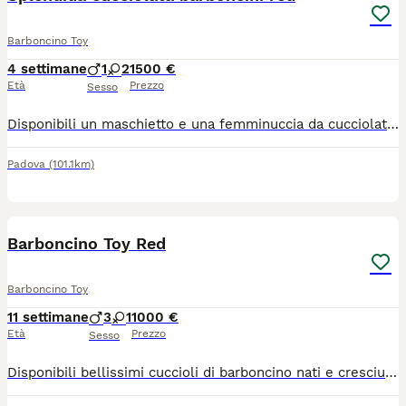
Barboncino Toy
4 settimane
1
2
1500 €
Età
Prezzo
Sesso
Disponibili un maschietto e una femminuccia da cucciolata casalinga. I cagnolini vengono affidati alle famiglie con libretto sanitario sverminazione e microchip. Per info contattare 3471078004
Padova
(101.1km)
14
Barboncino Toy Red
Barboncino Toy
11 settimane
3
1
1000 €
Età
Prezzo
Sesso
Disponibili bellissimi cuccioli di barboncino nati e cresciuti in un ambiente familiare giocherelloni e coccolosi molto dolci e buoni, ceduti con microchip e primo vaccino e sverminazione fatte, i cuccioli sono bellissimi, per info potete contattarmi anche per telefono o via whatsapp al numero 3318364629