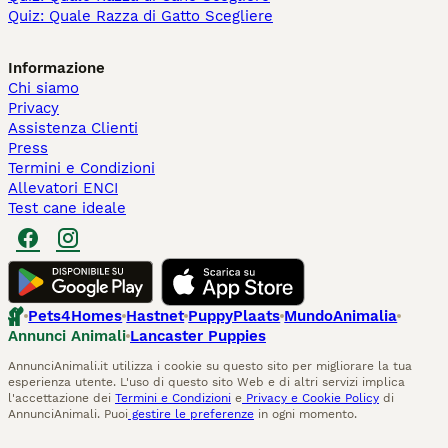
Quiz: Quale Razza di Gatto Scegliere
Informazione
Chi siamo
Privacy
Assistenza Clienti
Press
Termini e Condizioni
Allevatori ENCI
Test cane ideale
Pets4Homes
Hastnet
PuppyPlaats
MundoAnimalia
Annunci Animali
Lancaster Puppies
AnnunciAnimali.it utilizza i cookie su questo sito per migliorare la tua
esperienza utente. L'uso di questo sito Web e di altri servizi implica
l'accettazione dei
Termini e Condizioni
e
Privacy e Cookie Policy
di
AnnunciAnimali. Puoi
gestire le preferenze
in ogni momento.