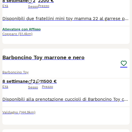
8 settimane
2
2200 €
Età
Prezzo
Sesso
Disponibili due fratellini mini toy mamma 22 al garrese papà tea cup 17 al garrese entrambi i genitori visibili
Allevatore con Affisso
Copparo
(51.4km)
2
Barboncino Toy marrone e nero
Barboncino Toy
8 settimane
2
1
1500 €
Età
Prezzo
Sesso
Disponibili alla prenotazione cuccioli di Barboncino Toy colore nero e marrone cioccolato. I genitori hanno Pedigree Enci, test genetici e ortopedici per le patologie della razza. Entrambi visibili qui a casa. I piccoli avranno microchip, vaccinazione, sverminazione completa, libretto sanitario, visita veterinaria di controllo, iscrizione all' anagrafica canina. Vengono cresciuti in famiglia, coccolati dai bambini e socializzati con altri cani. Rimango a disposizione per ulteriori informazioni. Richiesti 1500 maschi, 1600 femmine
Valdagno
(144.9km)
4