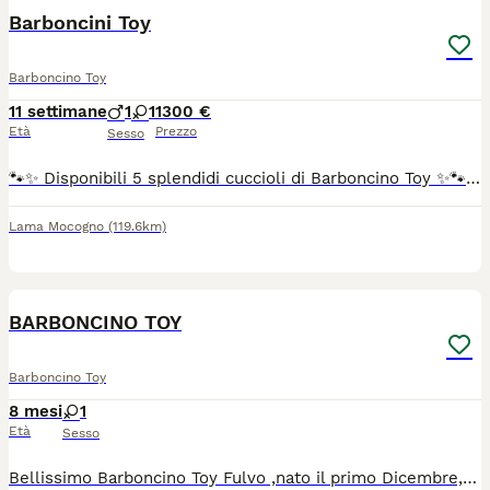
Barboncini Toy
Barboncino Toy
11 settimane
1
1
1300 €
Età
Prezzo
Sesso
🐾✨ Disponibili 5 splendidi cuccioli di Barboncino Toy ✨🐾 Dolcissimi cuccioli dal meraviglioso colore rosso ❤️, cresciuti in casa con amore, cura e tanta attenzione, in un ambiente sereno e familiare. Sono abituati al contatto con le persone e alla vita domestica, oltre che alla traversina. Verranno ceduti con: ✅ Libretto sanitario ✅ Sverminazione effettuata ✅ Due vaccini ✅ Visita veterinaria ✅ microchip Cuccioli pronti a entrare in una nuova famiglia che sappia amarli e prendersene cura 🐶❤️ 📩 Per informazioni, foto e dettagli scrivetemi in DM. ⚠️ No perditempo — solo famiglie serie e amanti degli animali
Lama Mocogno
(119.6km)
3
BARBONCINO TOY
Barboncino Toy
8 mesi
1
Età
Sesso
Bellissimo Barboncino Toy Fulvo ,nato il primo Dicembre,non ha il pedigree, genitori visibili, certificato del veterinario di buona salute, vaccinata regolarmente.