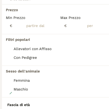
Sesso
Prezzo
Pedro avrà tra poco tre mesi e potrà andare in famiglia dal mese di agosto con vaccinazioni chip sverminazioni visita completa e pedigree enci . Possibile sia un mini o toy molto piccolo
Min Prezzo
Max Prezzo
Pistoia
(117km)
€
€
Filtri popolari
BOOST
Allevatori con Affisso
Con Pedigree
Sesso dell'animale
Femmina
Maschio
6
Cuccioli barbone toy
Fascia di età