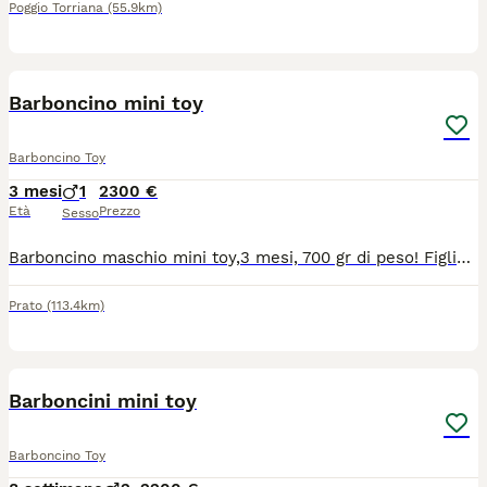
Poggio Torriana
(55.9km)
5
Barboncino mini toy
Barboncino Toy
3 mesi
1
2300 €
Età
Prezzo
Sesso
Barboncino maschio mini toy,3 mesi, 700 gr di peso! Figlio di genitori toy e campioni di mostre canone. Il cucciolo ha Test genetici dei genitori, anca,rotula,vaccini sverminazioni,iscrizione anagrafe canina, esame feci completi, libretto veterinario, visite veterinarie, certificato di buona salute personale del cucciolo e microchip intestato a chi lo prende. Il cucciolo è visibile a Prato info in pvt 329 925 3736
Prato
(113.4km)
9
Barboncini mini toy
Barboncino Toy