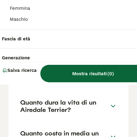
intelligente e richiede addestramento
costante e socializzazione fin da cucciolo.
Femmina
Inoltre, ha un mantello che necessita di cura
regolare per mantenersi sano.
Maschio
Fascia di età
Quali sono i difetti del
Airedale Terrier?
Generazione
Qual è il carattere del
Salva ricerca
Mostra risultati
(
0
)
Airedale Terrier?
Quanto dura la vita di un
Airedale Terrier?
Quanto costa in media un