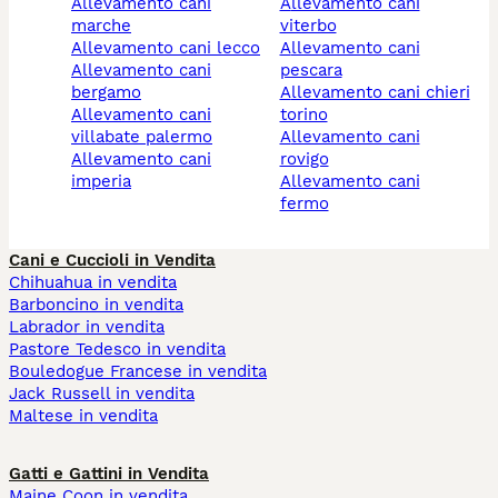
allevamento cani
allevamento cani
marche
viterbo
allevamento cani lecco
allevamento cani
allevamento cani
pescara
bergamo
allevamento cani chieri
allevamento cani
torino
villabate palermo
allevamento cani
allevamento cani
rovigo
imperia
allevamento cani
fermo
Cani e Cuccioli in Vendita
Chihuahua in vendita
Barboncino in vendita
Labrador in vendita
Pastore Tedesco in vendita
Bouledogue Francese in vendita
Jack Russell in vendita
Maltese in vendita
Gatti e Gattini in Vendita
Maine Coon in vendita