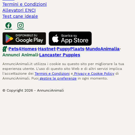
Termini e Condizioni
Allevatori ENCI
Test cane ideale
Pets4Homes
Hastnet
PuppyPlaats
MundoAnimalia
Annunci Animali
Lancaster Puppies
AnnunciAnimali.it utilizza i cookie su questo sito per migliorare la tua
esperienza utente. L'uso di questo sito Web e di altri servizi implica
l'accettazione dei
Termini e Condizioni
e
Privacy e Cookie Policy
di
AnnunciAnimali. Puoi
gestire le preferenze
in ogni momento.
© Copyright
2026
-
AnnunciAnimali