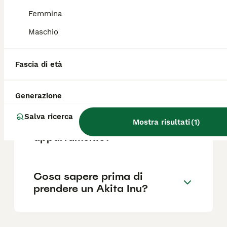
Femmina
Quali sono i difetti di un
Maschio
Akita Inu?
Fascia di età
L'Akita ha un carattere
difficile?
Generazione
Salva ricerca
Mostra risultati
(
1
)
L'Akita Inu può vivere in un
appartamento?
Cosa sapere prima di
prendere un Akita Inu?