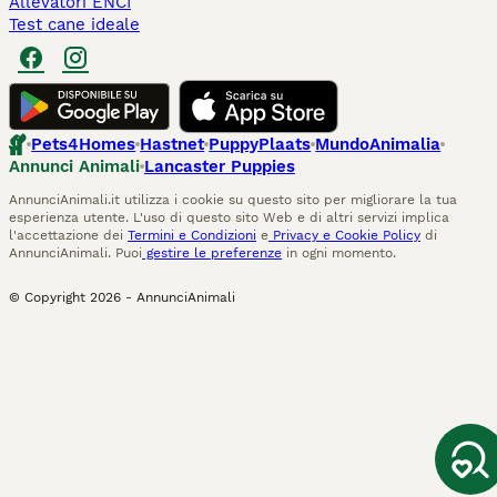
Allevatori ENCI
Test cane ideale
Pets4Homes
Hastnet
PuppyPlaats
MundoAnimalia
Annunci Animali
Lancaster Puppies
AnnunciAnimali.it utilizza i cookie su questo sito per migliorare la tua
esperienza utente. L'uso di questo sito Web e di altri servizi implica
l'accettazione dei
Termini e Condizioni
e
Privacy e Cookie Policy
di
AnnunciAnimali. Puoi
gestire le preferenze
in ogni momento.
© Copyright
2026
-
AnnunciAnimali