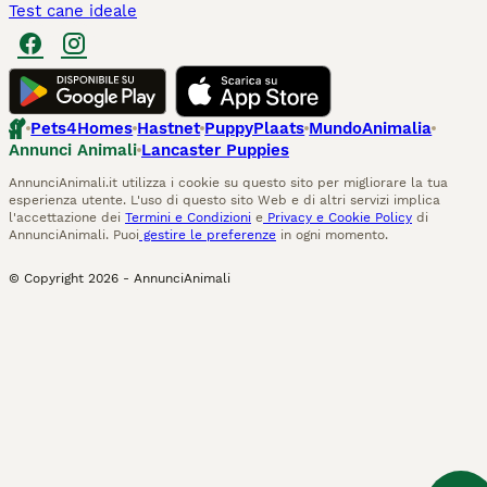
Test cane ideale
Pets4Homes
Hastnet
PuppyPlaats
MundoAnimalia
Annunci Animali
Lancaster Puppies
AnnunciAnimali.it utilizza i cookie su questo sito per migliorare la tua
esperienza utente. L'uso di questo sito Web e di altri servizi implica
l'accettazione dei
Termini e Condizioni
e
Privacy e Cookie Policy
di
AnnunciAnimali. Puoi
gestire le preferenze
in ogni momento.
© Copyright
2026
-
AnnunciAnimali