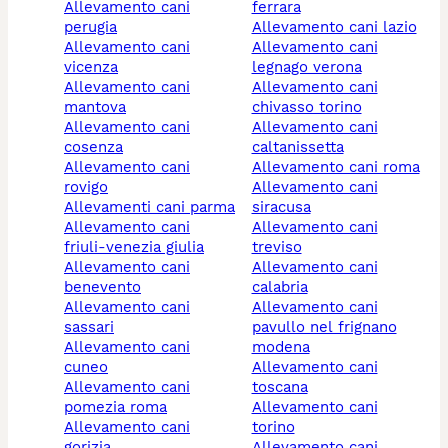
allevamento cani
ferrara
perugia
allevamento cani lazio
allevamento cani
allevamento cani
vicenza
legnago verona
allevamento cani
allevamento cani
mantova
chivasso torino
allevamento cani
allevamento cani
cosenza
caltanissetta
allevamento cani
allevamento cani roma
rovigo
allevamento cani
allevamenti cani parma
siracusa
allevamento cani
allevamento cani
friuli-venezia giulia
treviso
allevamento cani
allevamento cani
benevento
calabria
allevamento cani
allevamento cani
sassari
pavullo nel frignano
allevamento cani
modena
cuneo
allevamento cani
allevamento cani
toscana
pomezia roma
allevamento cani
allevamento cani
torino
gorizia
allevamento cani