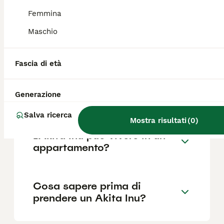
Femmina
Maschio
Quali sono i difetti di un
Akita Inu?
Fascia di età
L'Akita ha un carattere
Generazione
difficile?
Salva ricerca
Mostra risultati
(
0
)
L'Akita Inu può vivere in un
appartamento?
Cosa sapere prima di
prendere un Akita Inu?