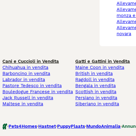
allevam
allevamento cani
monza e 
allevam
allevamento cani
novara
Cani e Cuccioli in Vendita
Gatti e Gattini in Vendita
Chihuahua in vendita
Maine Coon in vendita
Barboncino in vendita
British in vendita
Labrador in vendita
Ragdoll in vendita
Pastore Tedesco in vendita
Bengala in vendita
Bouledogue Francese in vendita
Scottish in vendita
Jack Russell in vendita
Persiano in vendita
Maltese in vendita
Siberiano in vendita
Pets4Homes
Hastnet
PuppyPlaats
MundoAnimalia
Annun