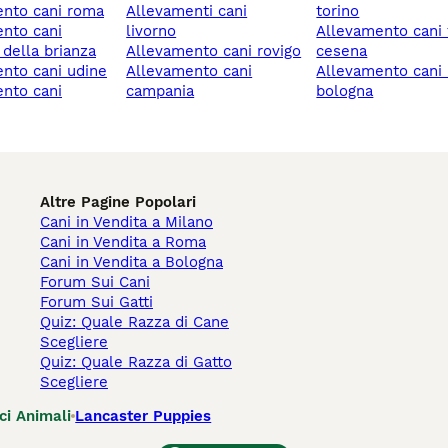
ento cani roma
allevamenti cani
torino
livorno
allevamento cani forlì-
della brianza
allevamento cani rovigo
cesena
ento cani udine
allevamento cani
allevamento cani imola
campania
bologna
Altre Pagine Popolari
Cani in Vendita a Milano
Cani in Vendita a Roma
Cani in Vendita a Bologna
Forum Sui Cani
Forum Sui Gatti
Quiz: Quale Razza di Cane
Scegliere
Quiz: Quale Razza di Gatto
Scegliere
ci Animali
Lancaster Puppies