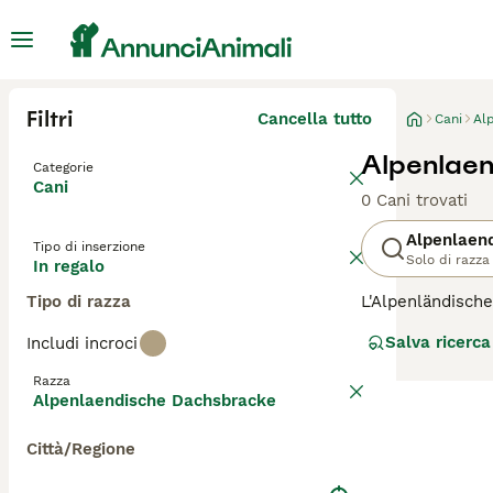
Filtri
Cancella tutto
Cani
Al
Alpenlaen
Categorie
Cani
0 Cani trovati
Alpenlaen
Tipo di inserzione
Solo di razza
In regalo
Tipo di razza
L'Alpenländische
Questo cane è app
Salva ricerca
Includi incroci
resistenza. Di t
determinato, lea
Razza
Alpenlaendische Dachsbracke
Città/Regione