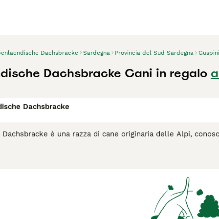
penlaendische Dachsbracke
Sardegna
Provincia del Sud Sardegna
Guspin
dische Dachsbracke Cani in regalo
a
dische Dachsbracke
 Dachsbracke è una razza di cane originaria delle Alpi, cono
rezzato per la sua abilità nella caccia, in particolare nella cac
aglia media, con un corpo robusto e un pelame corto e denso, 
le e affettuoso. È un compagno vivace e energico, adatto a fa