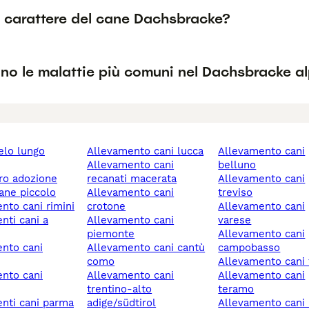
l carattere del cane Dachsbracke?
no le malattie più comuni nel Dachsbracke a
allevamento cani lucca
allevamento cani
allevamento cani
belluno
ero adozione
recanati macerata
allevamento cani
cane piccolo
allevamento cani
treviso
ento cani rimini
crotone
allevamento cani
allevamento cani
varese
piemonte
allevamento cani
allevamento cani cantù
campobasso
como
allevamento cani
allevamento cani
allevamento cani
trentino-alto
teramo
enti cani parma
adige/südtirol
allevamento cani rivoli