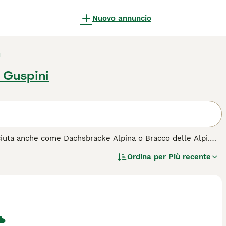
Nuovo annuncio
i
 Guspini
sciuta anche come Dachsbracke Alpina o Bracco delle Alpi.
cia ai cinghiali e ai cervi, grazie al suo ottimo olfatto e alla
Ordina per
Più recente
l'Alpenländische Dachsbracke è noto per il suo carattere
miglie e a persone attive che amano l'outdoor.