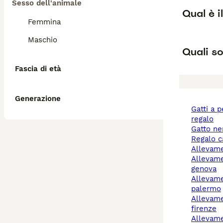
Sesso dell'animale
Qual è i
Femmina
Maschio
Quali so
Fascia di età
Generazione
gatti a pelo lungo
regalo
gatto n
regalo 
allevam
allevamenti cani a
genova
allevamento cani
palermo
allevamento cani
firenze
allevam