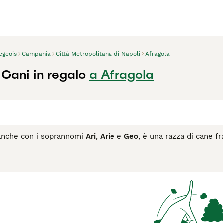
egeois
Campania
Città Metropolitana di Napoli
Afragola
 Cani in regalo
a Afragola
 anche con i soprannomi
Ari
,
Arie
e
Geo
, è una razza di cane f
to cane da caccia, sviluppato nel tardo XIX secolo dall'incroci
 suo mantello tricolore caratteristico: bianco con mantello ner
ezza di circa 50-58 cm e pesa tra i 25 e i 30 kg. Il temperame
natorio che lo rende molto attivo e indipendente. Ideale per ch
égeois richiede esercizio quotidiano intenso e spazi ampi per 
ita sedentario, data la sua energia e il bisogno di stimoli. Gra
e che sanno gestire la sua natura vivace e la sua tendenza a ulu