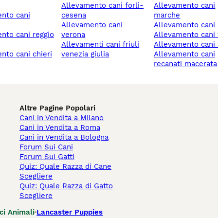
allevamento cani forlì-
allevamento cani
cesena
marche
allevamento cani
allevamento cani 
verona
allevamento cani
allevamenti cani friuli
allevamento cani 
venezia giulia
allevamento cani
recanati macerata
Altre Pagine Popolari
Cani in Vendita a Milano
Cani in Vendita a Roma
Cani in Vendita a Bologna
Forum Sui Cani
Forum Sui Gatti
Quiz: Quale Razza di Cane
Scegliere
Quiz: Quale Razza di Gatto
Scegliere
ci Animali
Lancaster Puppies