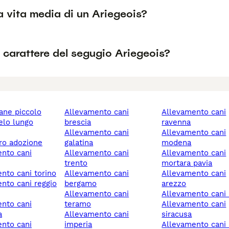
a vita media di un Ariegeois?
l carattere del segugio Ariegeois?
cane piccolo
allevamento cani
allevamento cani
brescia
ravenna
allevamento cani
allevamento cani
ero adozione
galatina
modena
allevamento cani
allevamento cani
trento
mortara pavia
ento cani torino
allevamento cani
allevamento cani
bergamo
arezzo
allevamento cani
allevamento cani
teramo
allevamento cani
a
allevamento cani
siracusa
imperia
allevamento cani