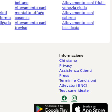
belluno
allevamento cani friuli-
allevamento cani
venezia giulia
rieti
montalto uffugo
allevamento cani
 fermo
cosenza
salerno
liguria
allevamento cani
allevamento cani
treviso
basilicata
Informazione
Chi siamo
Privacy
Assistenza Clienti
Press
Termini e Condizioni
Allevatori ENCI
Test cane ideale