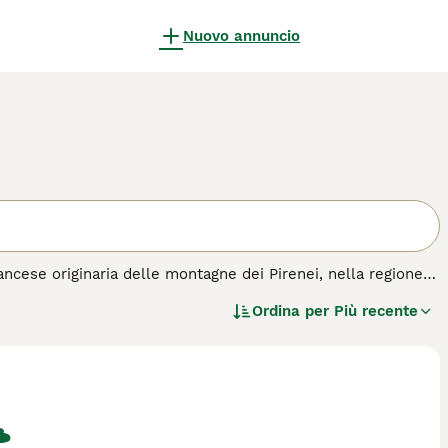
Nuovo annuncio
rancese originaria delle montagne dei Pirenei, nella regione
o tra il Grand Bleu de Gascogne e i cani Briquet locali, si
Ordina per
Più recente
o e punte di colore marrone chiaro. Di taglia media,
nto è affettuoso e docile con la famiglia, ma possiede un
i conduce una vita all'aria aperta e ha esperienza con cani
muoversi. Non è consigliato per chi abita in appartamento o
zie al suo carattere leale e al legame con la famiglia, è
lare durante le attività di caccia.