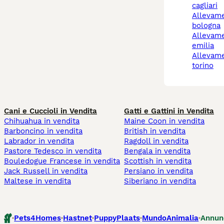
cagliari
allevamento cani
bologna
allevamento cani reggio
emilia
allevamento cani chieri
torino
Cani e Cuccioli in Vendita
Gatti e Gattini in Vendita
Chihuahua in vendita
Maine Coon in vendita
Barboncino in vendita
British in vendita
Labrador in vendita
Ragdoll in vendita
Pastore Tedesco in vendita
Bengala in vendita
Bouledogue Francese in vendita
Scottish in vendita
Jack Russell in vendita
Persiano in vendita
Maltese in vendita
Siberiano in vendita
Pets4Homes
Hastnet
PuppyPlaats
MundoAnimalia
Annun