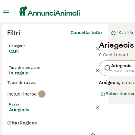
Filtri
Cancella tutto
Cani
Ari
Ariegeois
Categorie
Cani
0 Cani trovati
Ariegeois
Tipo di inserzione
Solo di razza
In regalo
Tipo di razza
Ariégeois
, noto
dell'Ariège. Ques
Salva ricerca
Includi incroci
distingue per il
raggiunge un'alt
Razza
forte istinto ve
Ariegeois
da caccia, l'Ari
ha uno stile di v
Città/Regione
adatto a famigli