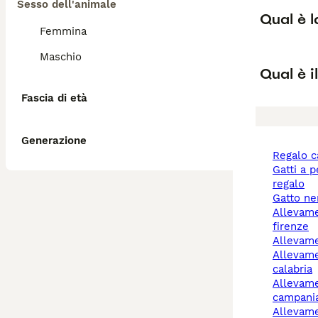
Sesso dell'animale
Qual è l
Femmina
Maschio
Qual è i
Fascia di età
Generazione
regalo 
gatti a pelo lungo
regalo
gatto n
allevamento cani
firenze
allevam
allevamento cani reggio
calabria
allevamento cani
campani
allevamento cani