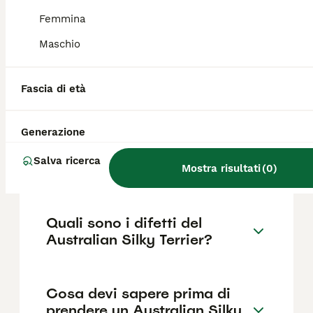
1000€ ,anche se i prezzi possono variare in
base a fattori come il pedigree, la
Femmina
reputazione dell'allevatore e la posizione.
Maschio
Quanto dura la vita di un
Fascia di età
Australian Silky Terrier?
Generazione
Qual è il carattere del
Salva ricerca
Australian Silky Terrier?
Mostra risultati
(
0
)
Quali sono i difetti del
Australian Silky Terrier?
Cosa devi sapere prima di
prendere un Australian Silky