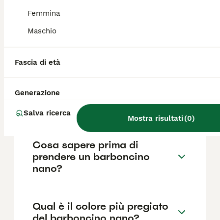
come il pedigree, la reputazione
dell'allevatore e la posizione.
Femmina
Maschio
Quali sono i difetti del
barboncino nano?
Fascia di età
Generazione
Che differenza c'è tra il
barboncino toy e il mini toy?
Salva ricerca
Mostra risultati
(
0
)
Cosa sapere prima di
prendere un barboncino
nano?
Qual è il colore più pregiato
del barboncino nano?