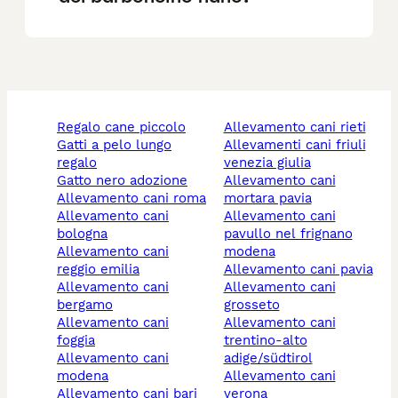
regalo cane piccolo
allevamento cani rieti
gatti a pelo lungo
allevamenti cani friuli
regalo
venezia giulia
gatto nero adozione
allevamento cani
allevamento cani roma
mortara pavia
allevamento cani
allevamento cani
bologna
pavullo nel frignano
allevamento cani
modena
reggio emilia
allevamento cani pavia
allevamento cani
allevamento cani
bergamo
grosseto
allevamento cani
allevamento cani
foggia
trentino-alto
allevamento cani
adige/südtirol
modena
allevamento cani
allevamento cani bari
verona