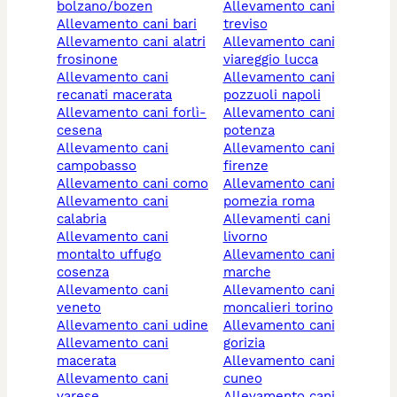
bolzano/bozen
allevamento cani
allevamento cani bari
treviso
allevamento cani alatri
allevamento cani
frosinone
viareggio lucca
allevamento cani
allevamento cani
recanati macerata
pozzuoli napoli
allevamento cani forlì-
allevamento cani
cesena
potenza
allevamento cani
allevamento cani
campobasso
firenze
allevamento cani como
allevamento cani
allevamento cani
pomezia roma
calabria
allevamenti cani
allevamento cani
livorno
montalto uffugo
allevamento cani
cosenza
marche
allevamento cani
allevamento cani
veneto
moncalieri torino
allevamento cani udine
allevamento cani
allevamento cani
gorizia
macerata
allevamento cani
allevamento cani
cuneo
varese
allevamento cani