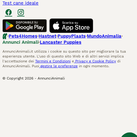
Test cane ideale
Pets4Homes
Hastnet
PuppyPlaats
MundoAnimalia
Annunci Animali
Lancaster Puppies
AnnunciAnimali.it utilizza i cookie su questo sito per migliorare la tua
esperienza utente. L'uso di questo sito Web e di altri servizi implica
l'accettazione dei
Termini e Condizioni
e
Privacy e Cookie Policy
di
AnnunciAnimali. Puoi
gestire le preferenze
in ogni momento.
© Copyright
2026
-
AnnunciAnimali