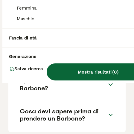
Femmina
Maschio
Quanto dura la vita di un
Barbone?
Fascia di età
Qual è il carattere del
Generazione
Barbone?
Salva ricerca
Mostra risultati
(
0
)
Quali sono i difetti del
Barbone?
Cosa devi sapere prima di
prendere un Barbone?