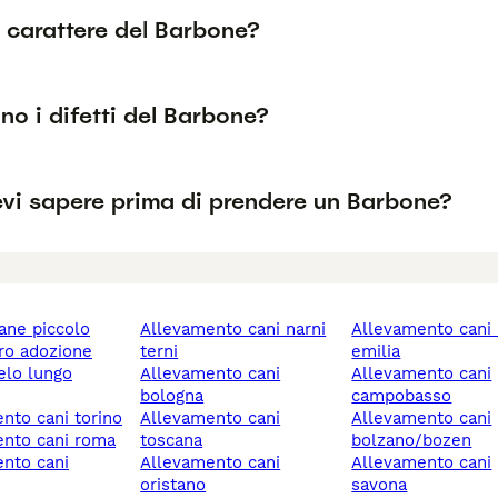
l carattere del Barbone?
no i difetti del Barbone?
vi sapere prima di prendere un Barbone?
cane piccolo
allevamento cani narni
allevamento cani reggio
ero adozione
terni
emilia
allevamento cani
allevamento cani
bologna
campobasso
ento cani torino
allevamento cani
allevamento cani
ento cani roma
toscana
bolzano/bozen
allevamento cani
allevamento cani
oristano
savona