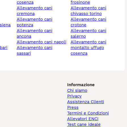
cosenza
frosinone
allevamento cani
allevamento cani
cremona
chivasso torino
allevamento cani
allevamento cani
 siena
potenza
crotone
allevamento cani
allevamento cani
ancona
salerno
allevamento cani napoli
allevamento cani
bari
allevamento cani
montalto uffugo
sassari
cosenza
Informazione
Chi siamo
Privacy
Assistenza Clienti
Press
Termini e Condizioni
Allevatori ENCI
Test cane ideale