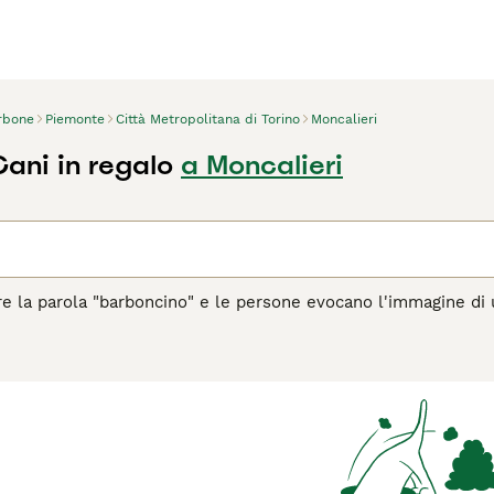
rbone
Piemonte
Città Metropolitana di Torino
Moncalieri
ani in regalo
a Moncalieri
e la parola "barboncino" e le persone evocano l'immagine di un
e taglie: barbone gigante, medio e nano. Inoltre nelle classific
ane multiuso che eccelle in vari sport.
agina di consigli sul Barbone
per informazioni su questa razza