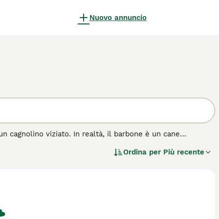
Nuovo annuncio
 cagnolino viziato. In realtà, il barbone è un cane
he si trova spesso nelle prime 5 razze di cani più intelligenti
Ordina per
Più recente
 di cane.