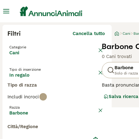
Filtri
Cancella tutto
Cani
Ba
Barbone C
Categorie
Cani
0 Cani trovati
Barbone
Tipo di inserzione
Solo di razza
In regalo
Tipo di razza
Basta pronunciar
disponibile in tr
Salva ricerca
Includi incroci
ed è un ottimo c
Razza
Leggi la
nostra p
Barbone
Città/Regione