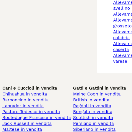
allevamento cani
avellino
allevam
allevamento cani
grosseto
allevamento cani reggio
calabria
allevamento cani
caserta
allevamento cani
varese
Cani e Cuccioli in Vendita
Gatti e Gattini in Vendita
Chihuahua in vendita
Maine Coon in vendita
Barboncino in vendita
British in vendita
Labrador in vendita
Ragdoll in vendita
Pastore Tedesco in vendita
Bengala in vendita
Bouledogue Francese in vendita
Scottish in vendita
Jack Russell in vendita
Persiano in vendita
Maltese in vendita
Siberiano in vendita