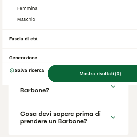
Femmina
Maschio
Quanto dura la vita di un
Barbone?
Fascia di età
Qual è il carattere del
Generazione
Barbone?
Salva ricerca
Mostra risultati
(
0
)
Quali sono i difetti del
Barbone?
Cosa devi sapere prima di
prendere un Barbone?