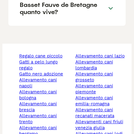
Basset Fauve de Bretagne
quanto vive?
regalo cane piccolo
allevamento cani lazio
gatti a pelo lungo
allevamento cani
regalo
lombardia
gatto nero adozione
allevamento cani
allevamento cani
grosseto
napoli
allevamento cani
allevamento cani
piemonte
bologna
allevamento cani
allevamento cani
emilia-romagna
brescia
allevamento cani
allevamento cani
recanati macerata
trento
allevamenti cani friuli
allevamento cani
venezia giulia
bergamo
allevamento cani lodi