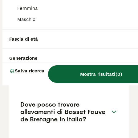
gli altri animali domestici e, pur non
essendo un cane da guardia vero e proprio,
Femmina
avvisa sempre la presenza di estranei.
Maschio
Dove posso trovare
Fascia di età
allevamenti di Basset Hound
in Italia?
Generazione
Salva ricerca
Quanto costa un Basset
Mostra risultati
(
0
)
Fauve de Bretagne?
Dove posso trovare
allevamenti di Basset Fauve
de Bretagne in Italia?