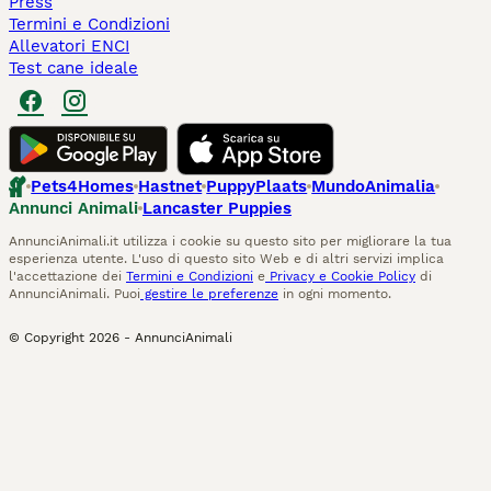
Press
Termini e Condizioni
Allevatori ENCI
Test cane ideale
Pets4Homes
Hastnet
PuppyPlaats
MundoAnimalia
Annunci Animali
Lancaster Puppies
AnnunciAnimali.it utilizza i cookie su questo sito per migliorare la tua
esperienza utente. L'uso di questo sito Web e di altri servizi implica
l'accettazione dei
Termini e Condizioni
e
Privacy e Cookie Policy
di
AnnunciAnimali. Puoi
gestire le preferenze
in ogni momento.
© Copyright
2026
-
AnnunciAnimali