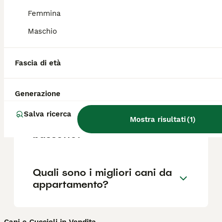
Femmina
Quali sono i difetti dei
Maschio
bassotti?
Fascia di età
Quanto è impegnativo un
bassotto?
Generazione
Salva ricerca
Mostra risultati
(
1
)
Quanto dura un cane
bassotto?
Quali sono i migliori cani da
appartamento?