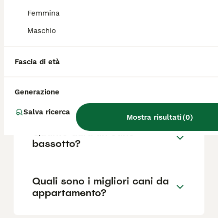
Femmina
Maschio
Quali sono i difetti dei
bassotti?
Fascia di età
Quanto è impegnativo un
Generazione
bassotto?
Salva ricerca
Mostra risultati
(
0
)
Quanto dura un cane
bassotto?
Quali sono i migliori cani da
appartamento?