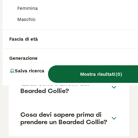
Femmina
Maschio
Quanto dura la vita di un
Bearded Collie?
Fascia di età
Qual è il carattere del
Generazione
Bearded Collie?
Salva ricerca
Mostra risultati
(
0
)
Quali sono i difetti del
Bearded Collie?
Cosa devi sapere prima di
prendere un Bearded Collie?