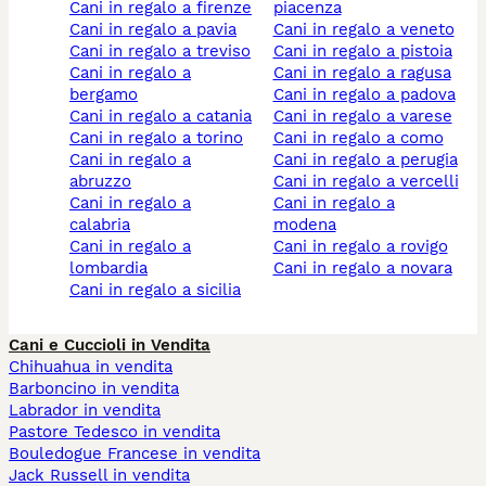
cani in regalo a firenze
piacenza
cani in regalo a pavia
cani in regalo a veneto
cani in regalo a treviso
cani in regalo a pistoia
cani in regalo a
cani in regalo a ragusa
bergamo
cani in regalo a padova
cani in regalo a catania
cani in regalo a varese
cani in regalo a torino
cani in regalo a como
cani in regalo a
cani in regalo a perugia
abruzzo
cani in regalo a vercelli
cani in regalo a
cani in regalo a
calabria
modena
cani in regalo a
cani in regalo a rovigo
lombardia
cani in regalo a novara
cani in regalo a sicilia
Cani e Cuccioli in Vendita
Chihuahua in vendita
Barboncino in vendita
Labrador in vendita
Pastore Tedesco in vendita
Bouledogue Francese in vendita
Jack Russell in vendita