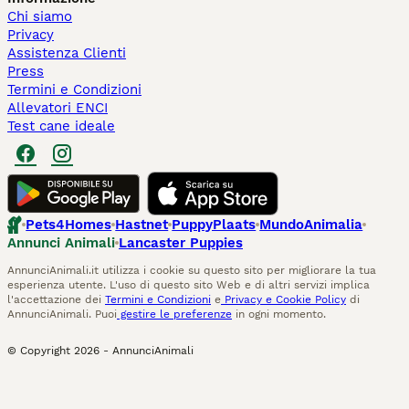
Chi siamo
Privacy
Assistenza Clienti
Press
Termini e Condizioni
Allevatori ENCI
Test cane ideale
Pets4Homes
Hastnet
PuppyPlaats
MundoAnimalia
Annunci Animali
Lancaster Puppies
AnnunciAnimali.it utilizza i cookie su questo sito per migliorare la tua
esperienza utente. L'uso di questo sito Web e di altri servizi implica
l'accettazione dei
Termini e Condizioni
e
Privacy e Cookie Policy
di
AnnunciAnimali. Puoi
gestire le preferenze
in ogni momento.
© Copyright
2026
-
AnnunciAnimali