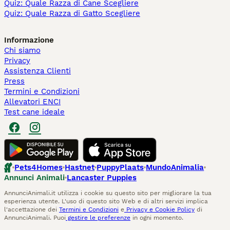
Quiz: Quale Razza di Cane Scegliere
Quiz: Quale Razza di Gatto Scegliere
Informazione
Chi siamo
Privacy
Assistenza Clienti
Press
Termini e Condizioni
Allevatori ENCI
Test cane ideale
Pets4Homes
Hastnet
PuppyPlaats
MundoAnimalia
Annunci Animali
Lancaster Puppies
AnnunciAnimali.it utilizza i cookie su questo sito per migliorare la tua
esperienza utente. L'uso di questo sito Web e di altri servizi implica
l'accettazione dei
Termini e Condizioni
e
Privacy e Cookie Policy
di
AnnunciAnimali. Puoi
gestire le preferenze
in ogni momento.