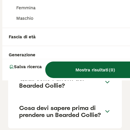
Femmina
Maschio
Quanto dura la vita di un
Bearded Collie?
Fascia di età
Qual è il carattere del
Generazione
Bearded Collie?
Salva ricerca
Mostra risultati
(
0
)
Quali sono i difetti del
Bearded Collie?
Cosa devi sapere prima di
prendere un Bearded Collie?