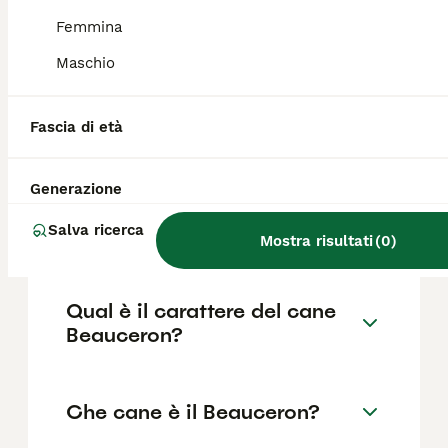
essere vivaci, quindi è importante insegnare
Femmina
ai bambini a interagire in modo sicuro.
Maschio
Quali sono le dimensioni e il
Fascia di età
peso di un Beauceron?
Generazione
Quanto è forte il morso di un
Beauceron?
Salva ricerca
Mostra risultati
(
0
)
Qual è il carattere del cane
Beauceron?
Che cane è il Beauceron?