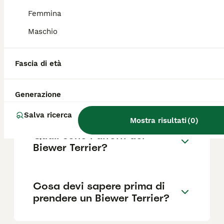
Femmina
Maschio
Quanto dura la vita di un
Biewer Terrier?
Fascia di età
Qual è il carattere del Biewer
Generazione
Terrier?
Salva ricerca
Mostra risultati
(
0
)
Quali sono i difetti del
Biewer Terrier?
Cosa devi sapere prima di
prendere un Biewer Terrier?