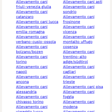
allevamento cani
allevamento cani asti
friuli-venezia giulia
allevamento cani
allevamento cani
sondrio
catanzaro
allevamento cani
allevamento cani lucca
frosinone
allevamento cani
allevamento cani
emilia-romagna
vicenza
allevamento cani
allevamento cani
verbano-cusio-ossola
montalto uffugo
allevamento cani
cosenza
bolzano/bozen
allevamento cani
allevamento cani
trentino-alto
torino
adige/südtirol
allevamento cani
allevamento cani
napoli
cagliari
allevamento cani
allevamento cani
ancona
trieste
allevamento cani
allevamento cani pisa
alessandria
allevamento cani
allevamento cani
foggia
chivasso torino
allevamento cani
allevamento cani
modena
viareggio lucca
allevamento cani