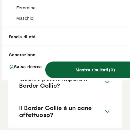
Femmina
Maschio
Quali sono i difetti del
Border Collie?
Fascia di età
Per chi è adatto un Border
Generazione
Collie?
Salva ricerca
Mostra risultati
(
0
)
Quante parole impara il
Border Collie?
Il Border Collie è un cane
affettuoso?