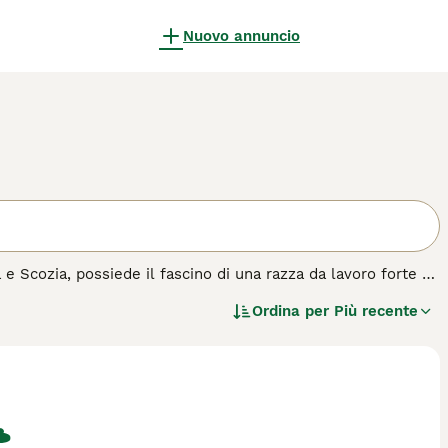
Nuovo annuncio
a e Scozia, possiede il fascino di una razza da lavoro forte e
olto distintivo a forma di lontra e un doppio manto denso,
Ordina per
Più recente
 semplicemente marrone. Apprezzati per la loro natura
per andare d'accordo con i bambini e integrarsi bene con altri
 cani energici, richiedono esercizio regolare e stimolazione
aglia, sono eccellenti scavatori, progettati per la caccia alla
pagina di consigli sull'
Border Terrier
per ulteriori