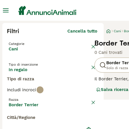
Filtri
Cancella tutto
Cani
Bor
Border Ter
Categorie
Cani
0 Cani trovati
Border Ter
Tipo di inserzione
Solo di razza
In regalo
Tipo di razza
Il Border Terrier
robusta, racchiu
Salva ricerca
Includi incroci
che può essere d
intelligente e a
Razza
animali domestic
Border Terrier
mentale per evita
volpe; quindi, un
Città/Regione
informazioni su 