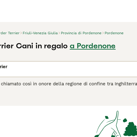
der Terrier
Friuli-Venezia Giulia
Provincia di Pordenone
Pordenone
rier Cani in regalo
a Pordenone
rier
, chiamato così in onore della regione di confine tra Inghilterr
so in un piccolo pacchetto amichevole. Questi cani hanno un v
i colori vari come rosso, grigio e marrone, blu e marrone, o
ffettuosa, i Border Terrier sono compagni adorabili. Sono noti 
i, adattandosi così perfettamente alla vita familiare. Essendo
re la noia e mantenersi in salute. Nonostante la loro piccola t
o spazio esterno sicuro è essenziale per loro. Leggi la nostra 
questa razza di cane.