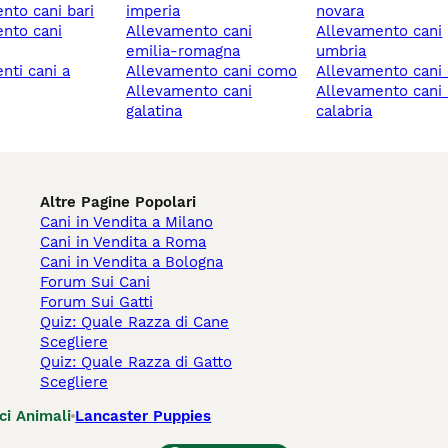
ento cani bari
imperia
novara
allevamento cani
allevamento cani
emilia-romagna
umbria
allevamento cani como
allevamento cani
allevamento cani
allevamento cani reggio
galatina
calabria
Altre Pagine Popolari
Cani in Vendita a Milano
Cani in Vendita a Roma
Cani in Vendita a Bologna
Forum Sui Cani
Forum Sui Gatti
Quiz: Quale Razza di Cane
Scegliere
Quiz: Quale Razza di Gatto
Scegliere
ci Animali
Lancaster Puppies