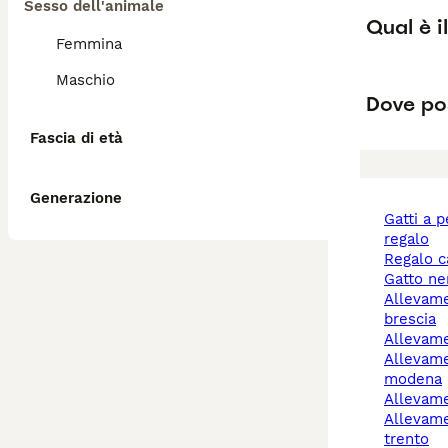
Sesso dell'animale
Qual è i
Femmina
Maschio
Dove pos
Fascia di età
Generazione
gatti a pelo lungo
regalo
regalo 
gatto n
allevamento cani
brescia
allevam
allevamento cani
modena
allevam
allevamento cani
trento