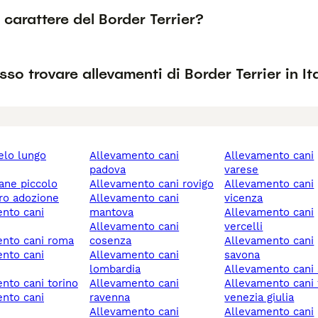
l carattere del Border Terrier?
so trovare allevamenti di Border Terrier in It
allevamento cani
allevamento cani
padova
varese
cane piccolo
allevamento cani rovigo
allevamento cani
ero adozione
allevamento cani
vicenza
mantova
allevamento cani
allevamento cani
vercelli
ento cani roma
cosenza
allevamento cani
allevamento cani
savona
lombardia
allevamento cani s
ento cani torino
allevamento cani
allevamento cani friuli-
ravenna
venezia giulia
allevamento cani
allevamento cani