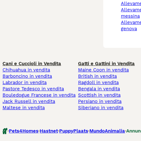
allevam
allevamento cani
messina
allevamenti cani a
genova
Cani e Cuccioli in Vendita
Gatti e Gattini in Vendita
Chihuahua in vendita
Maine Coon in vendita
Barboncino in vendita
British in vendita
Labrador in vendita
Ragdoll in vendita
Pastore Tedesco in vendita
Bengala in vendita
Bouledogue Francese in vendita
Scottish in vendita
Jack Russell in vendita
Persiano in vendita
Maltese in vendita
Siberiano in vendita
Pets4Homes
Hastnet
PuppyPlaats
MundoAnimalia
Annun