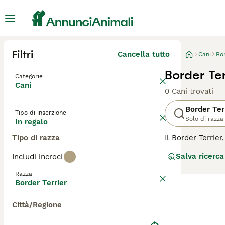
Filtri
Cancella tutto
Cani
Bor
Border Ter
Categorie
Cani
0 Cani trovati
Border Ter
Tipo di inserzione
Solo di razza
In regalo
Tipo di razza
Il Border Terrier
robusta, racchiu
Salva ricerca
Includi incroci
che può essere d
intelligente e a
Razza
animali domestic
Border Terrier
mentale per evita
volpe; quindi, un
Città/Regione
informazioni su 