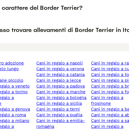
l carattere del Border Terrier?
so trovare allevamenti di Border Terrier in It
ero adozione
cani in regalo a napoli
cani in regalo a 
cani in regalo a verona
cani in regalo a 
cani in regalo a catania
cani in regalo a 
cane piccolo
cani in regalo a lecce
cani in regalo a p
 regalo a veneto
cani in regalo a padova
cani in regalo a b
regalo a torino
cani in regalo a marche
cani in regalo a f
cani in regalo a bologna
cani in regalo a
e
cani in regalo a sicilia
frosinone
 regalo a genova
cani in regalo a terni
cani in regalo a ba
 regalo a roma
cani in regalo a puglia
cani in regalo a 
 regalo a milano
cani in regalo a emilia-
cani in regalo a s
romagna
cani in regalo a