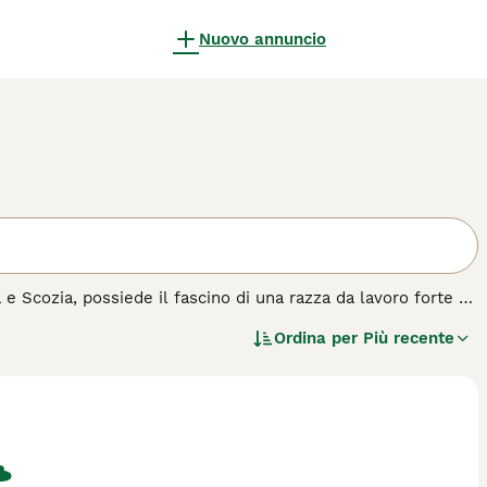
Nuovo annuncio
a e Scozia, possiede il fascino di una razza da lavoro forte e
olto distintivo a forma di lontra e un doppio manto denso,
Ordina per
Più recente
 semplicemente marrone. Apprezzati per la loro natura
per andare d'accordo con i bambini e integrarsi bene con altri
 cani energici, richiedono esercizio regolare e stimolazione
aglia, sono eccellenti scavatori, progettati per la caccia alla
pagina di consigli sull'
Border Terrier
per ulteriori