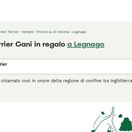
der Terrier
Veneto
Provincia di Verona
Legnago
rier Cani in regalo
a Legnago
rier
, chiamato così in onore della regione di confine tra Inghilterr
so in un piccolo pacchetto amichevole. Questi cani hanno un v
i colori vari come rosso, grigio e marrone, blu e marrone, o
ffettuosa, i Border Terrier sono compagni adorabili. Sono noti 
i, adattandosi così perfettamente alla vita familiare. Essendo
re la noia e mantenersi in salute. Nonostante la loro piccola t
o spazio esterno sicuro è essenziale per loro. Leggi la nostra 
questa razza di cane.