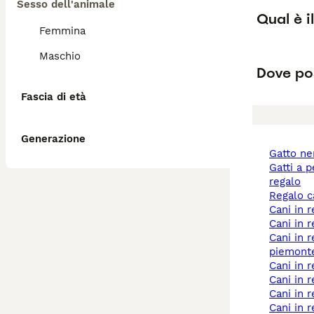
Sesso dell'animale
Qual è i
Femmina
Maschio
Dove pos
Fascia di età
Generazione
gatto n
gatti a pelo lungo
regalo
regalo 
cani in
cani in 
cani in regalo a
piemont
cani in
cani in
cani in
cani in regalo a