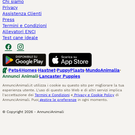
Chi siamo
Privacy
Assistenza Clienti
Press
Termini e Condizioni
Allevatori ENCI
Test cane ideale
Pets4Homes
Hastnet
PuppyPlaats
MundoAnimalia
Annunci Animali
Lancaster Puppies
AnnunciAnimali.it utilizza i cookie su questo sito per migliorare la tua
esperienza utente. L'uso di questo sito Web e di altri servizi implica
l'accettazione dei
Termini e Condizioni
e
Privacy e Cookie Policy
di
AnnunciAnimali. Puoi
gestire le preferenze
in ogni momento.
© Copyright
2026
-
AnnunciAnimali