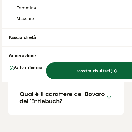
di fuori di questi periodi, la cura del
mantello è relativamente semplice.
Femmina
Maschio
Quanto costa un Bovaro
dell'Entlebuch?
Fascia di età
Generazione
Dove posso trovare
allevamenti di Bovaro
Salva ricerca
dell'Entlebuch in Italia?
Mostra risultati
(
0
)
Qual è il carattere del Bovaro
dell'Entlebuch?