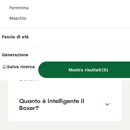
Femmina
Maschio
Quali sono i difetti del
Boxer?
Fascia di età
Il Boxer è adatto ai bambini?
Generazione
Salva ricerca
Mostra risultati
(
0
)
Quanto vive in media un
Boxer?
Quanto è intelligente il
Boxer?