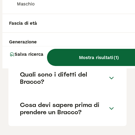
Maschio
Quanto dura la vita di un
Bracco?
Fascia di età
Generazione
Qual è il carattere del
Bracco?
Salva ricerca
Mostra risultati
(
1
)
Quali sono i difetti del
Bracco?
Cosa devi sapere prima di
prendere un Bracco?