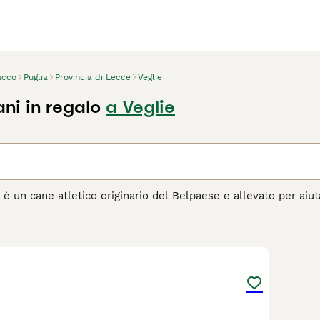
acco
Puglia
Provincia di Lecce
Veglie
ni in regalo
a Veglie
no è un cane atletico originario del Belpaese e allevato per a
lti paesi proprio per le loro capacità di recupero. I bracchi 
o sufficiente per vagare liberamente anche in casa semplicem
1
agina di consigli sul Bracco
per informazioni su questa razza 