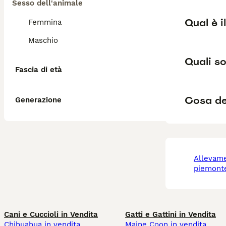
Sesso dell'animale
Qual è i
Femmina
Maschio
Quali so
Fascia di età
Cosa de
Generazione
allevamento bracco
piemont
Cani e Cuccioli in Vendita
Gatti e Gattini in Vendita
Chihuahua in vendita
Maine Coon in vendita