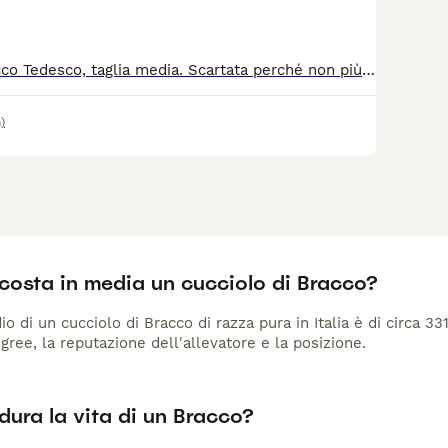
Ania 5 anni, Bracco Tedesco, taglia media. Scartata perché non più utile alla caccia, è stata abbandonata come un oggetto. Così è finita dietro le sbarre di un box, dove vive da circa un anno.😭 Ania è una cagnolina dolcissima, buona e socievole con tutti. Nonostante il male ricevuto dall'essere umano, continua a fidarsi e ad aspettare qualcuno che le dimostri che l'amore vero esiste. Ogni giorno resta seduta sul cemento, con lo sguardo rivolto verso il cancello, sperando che arrivi finalmente la sua famiglia.💔 Non lasciamo che tutta la sua vita trascorra in una gabbia. Merita una casa, una cuccia morbida, carezze e una famiglia che la ami per sempre. ❤️ 📍 Si trova in Calabria, ma viaggia chippata, vaccinata e sterilizzata.
)
costa in media un cucciolo di Bracco?
io di un cucciolo di Bracco di razza pura in Italia è di circa 3
gree, la reputazione dell'allevatore e la posizione.
ura la vita di un Bracco?