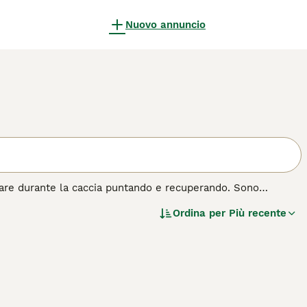
Nuovo annuncio
iutare durante la caccia puntando e recuperando. Sono
sono cani grandi, pesanti, ma comunque eleganti; hanno
Ordina per
Più recente
ente a causa delle loro dimensioni.
di cane.