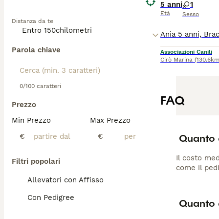
5 anni
1
Età
Sesso
Distanza da te
Parola chiave
Associazioni Canili
Cirò Marina
(130.6km
0/100 caratteri
FAQ
Prezzo
Min Prezzo
Max Prezzo
Quanto 
€
€
Il costo med
Filtri popolari
come il pedi
Allevatori con Affisso
Con Pedigree
Quanto d