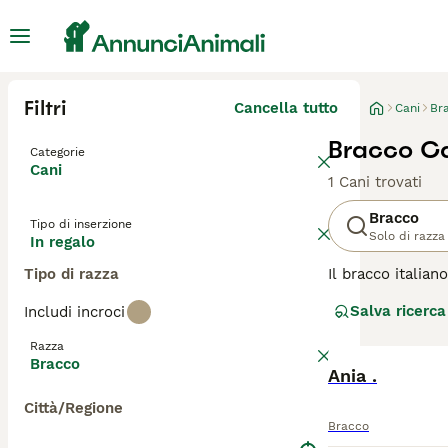
Filtri
Cancella tutto
Cani
Br
Bracco Ca
Categorie
Cani
1 Cani trovati
Bracco
Tipo di inserzione
Solo di razza
In regalo
Tipo di razza
Il bracco italia
apprezzati in mo
Salva ricerca
Includi incroci
bisogno di spazi
Razza
Leggi la
nostra p
Bracco
Ania .
Città/Regione
Bracco