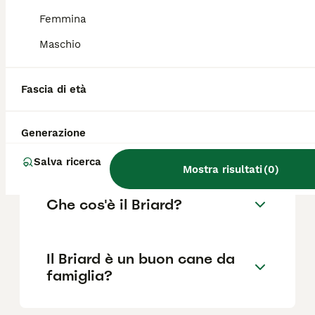
alti.
Femmina
Maschio
Quanto costa un Pastore
Francese Briard?
Fascia di età
Qual è il carattere del Cane
Generazione
Briard?
Salva ricerca
Mostra risultati
(
0
)
Che cos'è il Briard?
Il Briard è un buon cane da
famiglia?