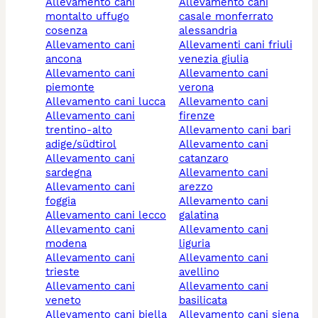
allevamento cani
allevamento cani
montalto uffugo
casale monferrato
cosenza
alessandria
allevamento cani
allevamenti cani friuli
ancona
venezia giulia
allevamento cani
allevamento cani
piemonte
verona
allevamento cani lucca
allevamento cani
allevamento cani
firenze
trentino-alto
allevamento cani bari
adige/südtirol
allevamento cani
allevamento cani
catanzaro
sardegna
allevamento cani
allevamento cani
arezzo
foggia
allevamento cani
allevamento cani lecco
galatina
allevamento cani
allevamento cani
modena
liguria
allevamento cani
allevamento cani
trieste
avellino
allevamento cani
allevamento cani
veneto
basilicata
allevamento cani biella
allevamento cani siena