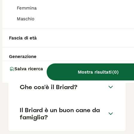
alti.
Femmina
Maschio
Quanto costa un Pastore
Francese Briard?
Fascia di età
Qual è il carattere del Cane
Generazione
Briard?
Salva ricerca
Mostra risultati
(
0
)
Che cos'è il Briard?
Il Briard è un buon cane da
famiglia?