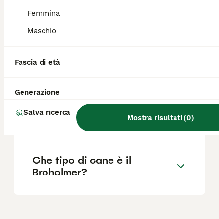
Femmina
Quali sono le dimensioni di
Maschio
un Broholmer?
Fascia di età
Qual è la storia del
Broholmer?
Generazione
Salva ricerca
Mostra risultati
(
0
)
Quanto costa un Broholmer?
Che tipo di cane è il
Broholmer?