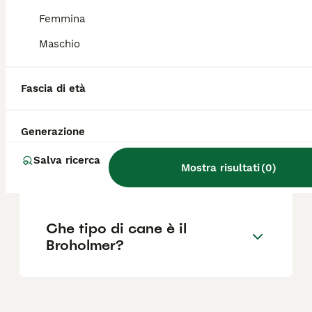
Femmina
Quali sono le dimensioni di
Maschio
un Broholmer?
Fascia di età
Qual è la storia del
Broholmer?
Generazione
Salva ricerca
Mostra risultati
(
0
)
Quanto costa un Broholmer?
Che tipo di cane è il
Broholmer?