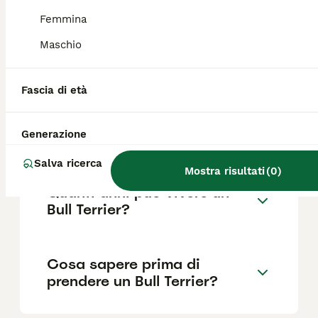
Femmina
Maschio
Qual è il carattere del Bull
Terrier?
Fascia di età
Dove sono vietati i Bull
Generazione
Terrier?
Salva ricerca
Mostra risultati
(
0
)
Quanti anni può vivere un
Bull Terrier?
Cosa sapere prima di
prendere un Bull Terrier?