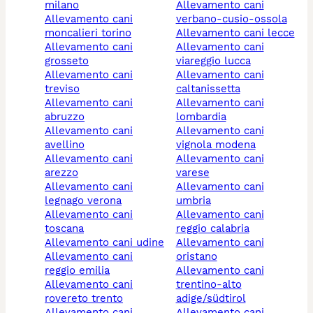
milano
allevamento cani
allevamento cani
verbano-cusio-ossola
moncalieri torino
allevamento cani lecce
allevamento cani
allevamento cani
grosseto
viareggio lucca
allevamento cani
allevamento cani
treviso
caltanissetta
allevamento cani
allevamento cani
abruzzo
lombardia
allevamento cani
allevamento cani
avellino
vignola modena
allevamento cani
allevamento cani
arezzo
varese
allevamento cani
allevamento cani
legnago verona
umbria
allevamento cani
allevamento cani
toscana
reggio calabria
allevamento cani udine
allevamento cani
allevamento cani
oristano
reggio emilia
allevamento cani
allevamento cani
trentino-alto
rovereto trento
adige/südtirol
allevamento cani
allevamento cani