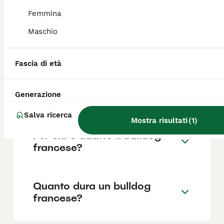
Femmina
Maschio
Quali sono i difetti del
bulldog francese?
Fascia di età
Cosa dà fastidio ai Bulldog
Generazione
francesi?
Salva ricerca
Mostra risultati
(
1
)
Per chi è adatto il bulldog
francese?
Quanto dura un bulldog
francese?