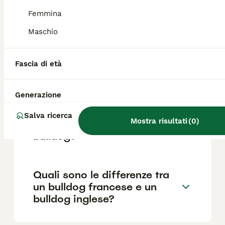
Femmina
Maschio
Qual è il Bulldog più bello?
Fascia di età
Quali sono i difetti del
bulldog francese?
Generazione
Salva ricerca
Mostra risultati
(
0
)
Quanto costa mantenere un
bulldog?
Quali sono le differenze tra
un bulldog francese e un
bulldog inglese?