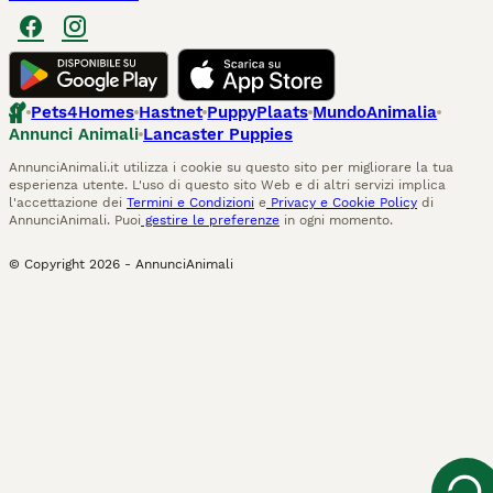
Pets4Homes
Hastnet
PuppyPlaats
MundoAnimalia
Annunci Animali
Lancaster Puppies
AnnunciAnimali.it utilizza i cookie su questo sito per migliorare la tua
esperienza utente. L'uso di questo sito Web e di altri servizi implica
l'accettazione dei
Termini e Condizioni
e
Privacy e Cookie Policy
di
AnnunciAnimali. Puoi
gestire le preferenze
in ogni momento.
© Copyright
2026
-
AnnunciAnimali