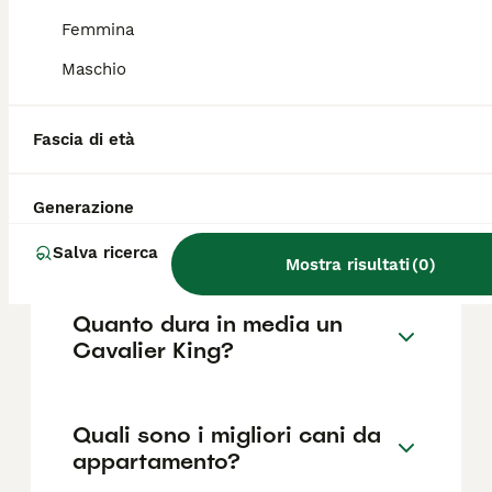
come il pedigree, la reputazione
dell'allevatore e la posizione.
Femmina
Maschio
Cosa sapere prima di
prendere un Cavalier King?
Fascia di età
Generazione
Quali sono i difetti del
Cavalier King?
Salva ricerca
Mostra risultati
(
0
)
Quanto dura in media un
Cavalier King?
Quali sono i migliori cani da
appartamento?