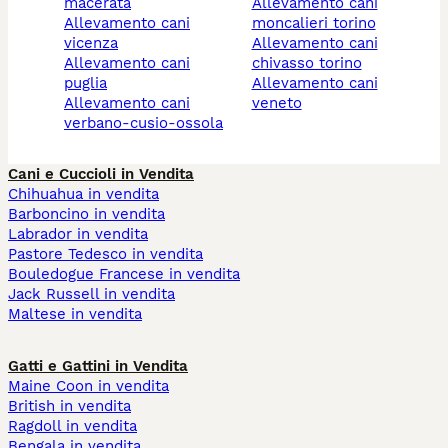
macerata
allevamento cani
allevamento cani
moncalieri torino
vicenza
allevamento cani
allevamento cani
chivasso torino
puglia
allevamento cani
allevamento cani
veneto
verbano-cusio-ossola
Cani e Cuccioli in Vendita
Chihuahua in vendita
Barboncino in vendita
Labrador in vendita
Pastore Tedesco in vendita
Bouledogue Francese in vendita
Jack Russell in vendita
Maltese in vendita
Gatti e Gattini in Vendita
Maine Coon in vendita
British in vendita
Ragdoll in vendita
Bengala in vendita