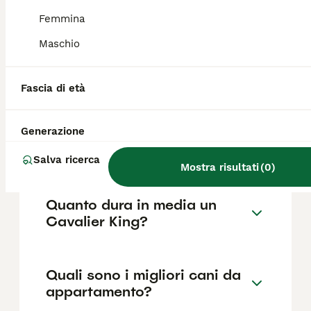
come il pedigree, la reputazione
dell'allevatore e la posizione.
Femmina
Maschio
Cosa sapere prima di
prendere un Cavalier King?
Fascia di età
Generazione
Quali sono i difetti del
Cavalier King?
Salva ricerca
Mostra risultati
(
0
)
Quanto dura in media un
Cavalier King?
Quali sono i migliori cani da
appartamento?