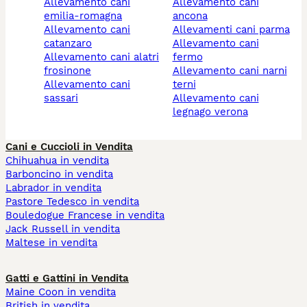
allevamento cani
allevamento cani
emilia-romagna
ancona
allevamento cani
allevamenti cani parma
catanzaro
allevamento cani
allevamento cani alatri
fermo
frosinone
allevamento cani narni
allevamento cani
terni
sassari
allevamento cani
legnago verona
Cani e Cuccioli in Vendita
Chihuahua in vendita
Barboncino in vendita
Labrador in vendita
Pastore Tedesco in vendita
Bouledogue Francese in vendita
Jack Russell in vendita
Maltese in vendita
Gatti e Gattini in Vendita
Maine Coon in vendita
British in vendita