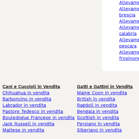
allevam
allevamento cani
brescia
allevam
allevamento cani reggio
calabria
allevamento cani
pescara
allevamento cani
frosinon
Cani e Cuccioli in Vendita
Gatti e Gattini in Vendita
Chihuahua in vendita
Maine Coon in vendita
Barboncino in vendita
British in vendita
Labrador in vendita
Ragdoll in vendita
Pastore Tedesco in vendita
Bengala in vendita
Bouledogue Francese in vendita
Scottish in vendita
Jack Russell in vendita
Persiano in vendita
Maltese in vendita
Siberiano in vendita