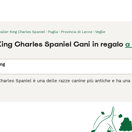
alier King Charles Spaniel
Puglia
Provincia di Lecce
Veglie
King Charles Spaniel Cani in regalo
a
ing
Charles Spaniel è una delle razze canine più antiche e ha una s
ne più diffuse in Italia. I Cavalier King sono più grandi dei 
agina di consigli sul Cavalier King
per informazioni su questa 