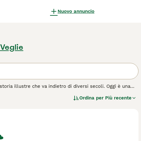
Nuovo annuncio
 Veglie
toria illustre che va indietro di diversi secoli. Oggi è una
King Charles Spaniel, e hanno anche un naso più lungo e meno
Ordina per
Più recente
razza di cane.