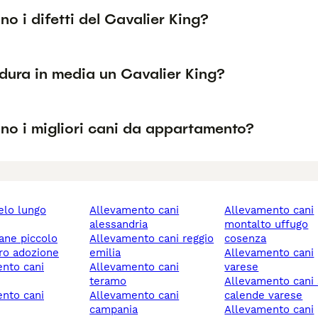
no i difetti del Cavalier King?
dura in media un Cavalier King?
no i migliori cani da appartamento?
allevamento cani
allevamento cani
alessandria
montalto uffugo
cane piccolo
allevamento cani reggio
cosenza
ero adozione
emilia
allevamento cani
allevamento cani
varese
teramo
allevamento cani sesto
allevamento cani
calende varese
campania
allevamento cani