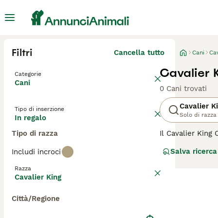
Filtri
Cancella tutto
Cani
Cav
Cavalier 
Categorie
Cani
0 Cani trovati
Cavalier K
Tipo di inserzione
Solo di razza
In regalo
Tipo di razza
Il Cavalier King 
delle razze cani
Salva ricerca
Includi incroci
snob.
Razza
Leggi la
nostra p
Cavalier King
Città/Regione