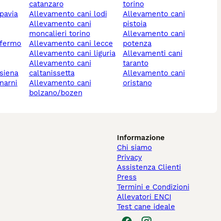
catanzaro
torino
 pavia
allevamento cani lodi
allevamento cani
allevamento cani
pistoia
moncalieri torino
allevamento cani
 fermo
allevamento cani lecce
potenza
allevamento cani liguria
allevamenti cani
allevamento cani
taranto
 siena
caltanissetta
allevamento cani
allevamento cani
oristano
bolzano/bozen
Informazione
Chi siamo
Privacy
Assistenza Clienti
Press
Termini e Condizioni
Allevatori ENCI
Test cane ideale