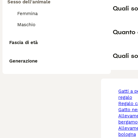
Sesso dell'animale
Quali so
Femmina
Maschio
Quanto 
Fascia di età
Quali so
Generazione
gatti a pelo lungo
regalo
regalo 
gatto n
allevamento cani
bergamo
allevamento cani
bologna