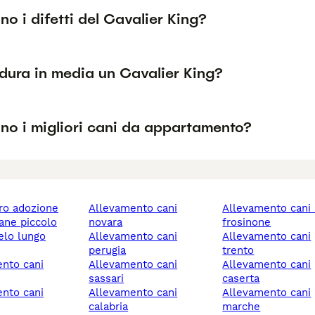
no i difetti del Cavalier King?
dura in media un Cavalier King?
no i migliori cani da appartamento?
ero adozione
allevamento cani
allevamento cani alatri
cane piccolo
novara
frosinone
allevamento cani
allevamento cani
perugia
trento
allevamento cani
allevamento cani
sassari
caserta
allevamento cani
allevamento cani
calabria
marche