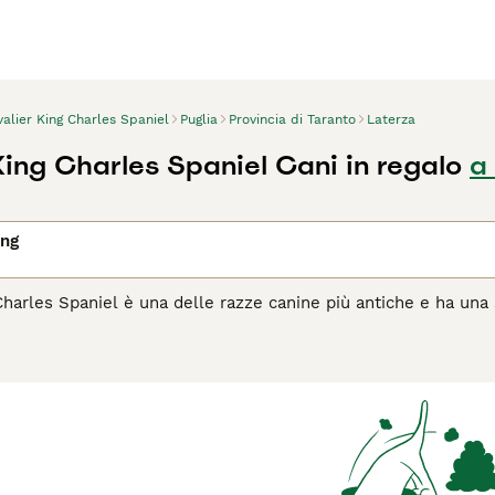
alier King Charles Spaniel
Puglia
Provincia di Taranto
Laterza
King Charles Spaniel Cani in regalo
a
ing
Charles Spaniel è una delle razze canine più antiche e ha una s
ne più diffuse in Italia. I Cavalier King sono più grandi dei 
agina di consigli sul Cavalier King
per informazioni su questa 