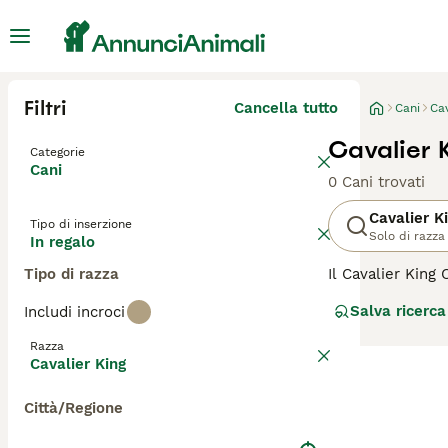
Filtri
Cancella tutto
Cani
Cav
Cavalier 
Categorie
Cani
0 Cani trovati
Cavalier K
Tipo di inserzione
Solo di razza
In regalo
Tipo di razza
Il Cavalier King 
delle razze cani
Salva ricerca
Includi incroci
snob.
Razza
Leggi la
nostra p
Cavalier King
Città/Regione