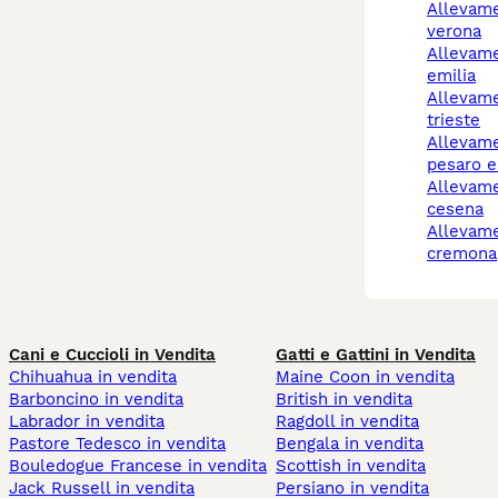
allevamento cani
verona
allevamento cani reggio
emilia
allevamento cani
trieste
allevamento cani
pesaro e
allevamento cani forlì-
cesena
allevamento cani
cremona
Cani e Cuccioli in Vendita
Gatti e Gattini in Vendita
Chihuahua in vendita
Maine Coon in vendita
Barboncino in vendita
British in vendita
Labrador in vendita
Ragdoll in vendita
Pastore Tedesco in vendita
Bengala in vendita
Bouledogue Francese in vendita
Scottish in vendita
Jack Russell in vendita
Persiano in vendita