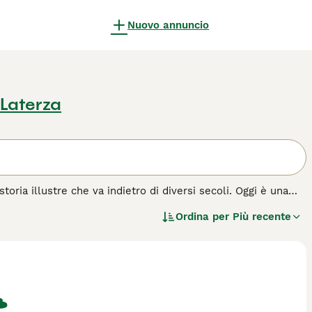
Nuovo annuncio
 Laterza
toria illustre che va indietro di diversi secoli. Oggi è una
King Charles Spaniel, e hanno anche un naso più lungo e meno
Ordina per
Più recente
razza di cane.