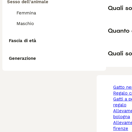
Sesso dell'animale
Quali so
Femmina
Maschio
Quanto 
Fascia di età
Quali so
Generazione
gatto n
regalo 
gatti a pelo lungo
regalo
allevamento cani
bologna
allevamento cani
firenze