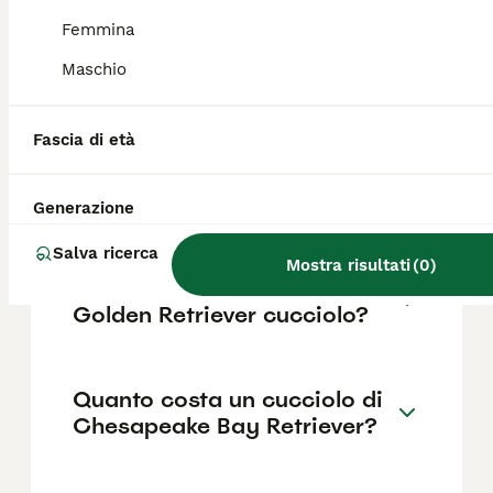
Rispetto al Labrador è leggermente più
grande con zampe più lunghe; il pelo è
Femmina
corto, duro, leggermente oleoso e può
Maschio
presentare ondulazioni sulle spalle.
Fascia di età
Che differenza c'è tra il
Golden Retriever e il
Labrador retriever?
Generazione
Salva ricerca
Mostra risultati
(
0
)
Quanto può costare un
Golden Retriever cucciolo?
Quanto costa un cucciolo di
Chesapeake Bay Retriever?