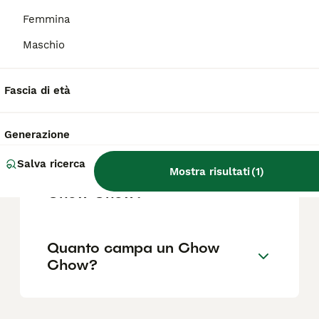
Femmina
Come capire se un Chow
Maschio
Chow è originale?
Fascia di età
Che incrocio è il Chow
Chow?
Generazione
Salva ricerca
Mostra risultati
(
1
)
Quanto diventa grande un
Chow Chow?
Quanto campa un Chow
Chow?