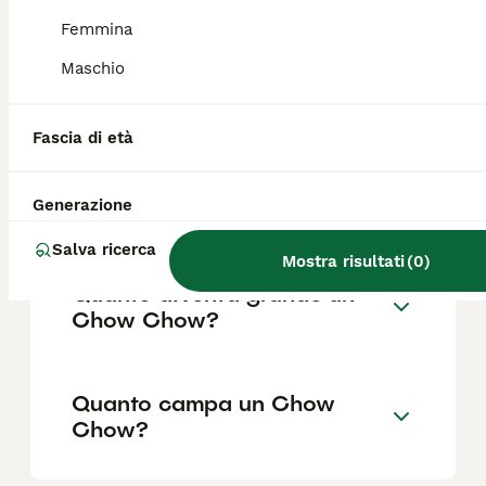
Femmina
Maschio
Come capire se un Chow
Chow è originale?
Fascia di età
Che incrocio è il Chow
Generazione
Chow?
Salva ricerca
Mostra risultati
(
0
)
Quanto diventa grande un
Chow Chow?
Quanto campa un Chow
Chow?