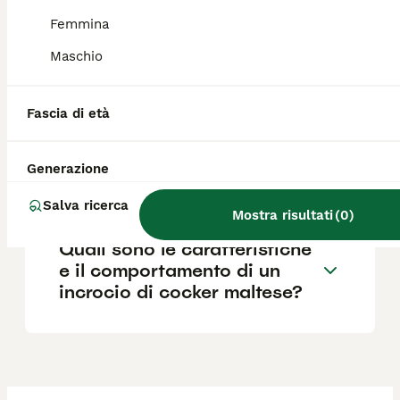
acquistare da allevatori seri che effettuano
Femmina
controlli sanitari per garantire la salute del
cane.
Maschio
Che incrocio è il Cockapoo?
Fascia di età
Generazione
Quanto vive un Cockapoo?
Salva ricerca
Mostra risultati
(
0
)
Quali sono le caratteristiche
e il comportamento di un
incrocio di cocker maltese?