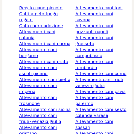
regalo cane piccolo
allevamento cani lodi
gatti a pelo lungo
allevamento cani
regalo
savona
gatto nero adozione
allevamento cani
allevamenti cani
pozzuoli napoli
catania
allevamento cani
allevamenti cani parma
grosseto
allevamento cani
allevamento cani
bergamo
campobasso
allevamenti cani prato
allevamento cani
allevamento cani
lombardia
ascoli piceno
allevamento cani como
allevamento cani biella
allevamenti cani friuli
allevamento cani
venezia giulia
imperia
allevamento cani pavia
allevamento cani
allevamento cani
frosinone
palermo
allevamento cani sicilia
allevamento cani sesto
allevamento cani
calende varese
friuli-venezia giulia
allevamento cani
allevamento cani
sassari
oristano
allevamento cani