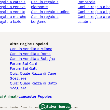
regalo a catania
cani in regalo a
lombardia
 regalo a genova
piemonte
cani in regalo a ba
 regalo a veneto
cani in regalo a udine
cani in regalo a li
 regalo a marche
cani in regalo a
cani in regalo a reggio
regalo a lazio
bergamo
calabria
Altre Pagine Popolari
Cani in Vendita a Milano
Cani in Vendita a Roma
Cani in Vendita a Bologna
Forum Sui Cani
Forum Sui Gatti
Quiz: Quale Razza di Cane
Scegliere
Quiz: Quale Razza di Gatto
Scegliere
ci Animali
Lancaster Puppies
Salva ricerca
ienza utente. L'uso di questo sito Web e di altri servizi