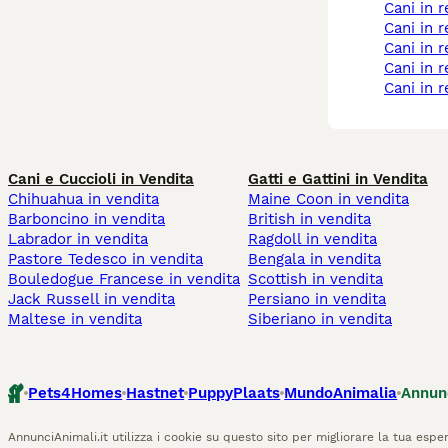
cani in 
cani in
cani in
cani in
cani in 
Cani e Cuccioli in Vendita
Gatti e Gattini in Vendita
Chihuahua in vendita
Maine Coon in vendita
Barboncino in vendita
British in vendita
Labrador in vendita
Ragdoll in vendita
Pastore Tedesco in vendita
Bengala in vendita
Bouledogue Francese in vendita
Scottish in vendita
Jack Russell in vendita
Persiano in vendita
Maltese in vendita
Siberiano in vendita
Pets4Homes
Hastnet
PuppyPlaats
MundoAnimalia
Annun
AnnunciAnimali.it utilizza i cookie su questo sito per migliorare la tua esper