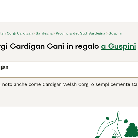
lsh Corgi Cardigan
Sardegna
Provincia del Sud Sardegna
Guspini
gi Cardigan Cani in regalo
a Guspini
igan
n, noto anche come Cardigan Welsh Corgi o semplicemente Cardi
e la coda folta. Originario del Galles, dove era utilizzato co
 il suo corpo allungato e le zampe corte. Il Cardigan è noto per
a. È un compagno affettuoso e protettivo, con un forte istinto
a, il Corgi Cardigan apprezza le attività fisiche e le sfide men
l Corgi Cardigan è il cane giusto per te, leggi la guida all'acqu