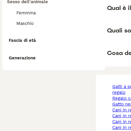
Sesso dell'animale
Qual è i
Femmina
Maschio
Quali so
Fascia di età
Cosa de
Generazione
gatti a pelo lungo
regalo
regalo 
gatto n
cani in
cani in
cani in
cani in 