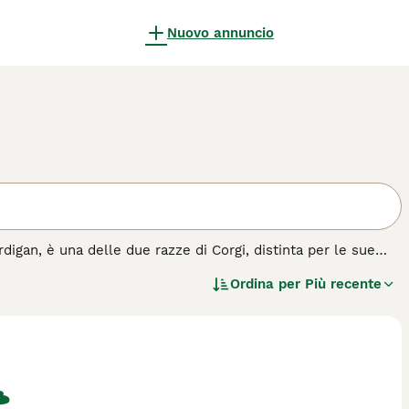
Nuovo annuncio
gan, è una delle due razze di Corgi, distinta per le sue
me cane da pastore, questo piccolo ma robusto cane si
Ordina per
Più recente
 il suo temperamento equilibrato, l'intelligenza e la lealtà
 di guardia nonostante le sue dimensioni ridotte. Adatto a
tali, dimostrandosi un eccellente compagno sia per famiglie che
isto per questa razza.