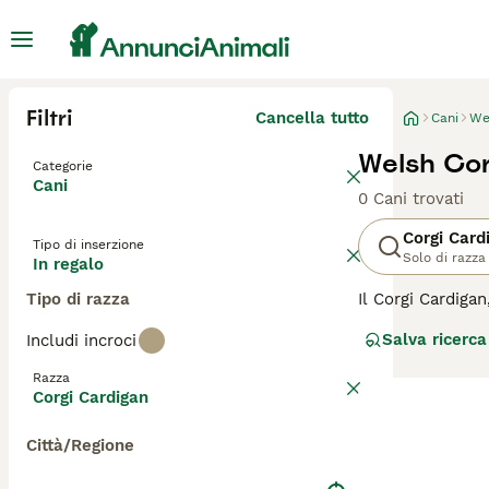
Filtri
Cancella tutto
Cani
We
Welsh Cor
Categorie
Cani
0 Cani trovati
Corgi Card
Tipo di inserzione
Solo di razza
In regalo
Tipo di razza
Il Corgi Cardiga
lunghe orecchie 
Salva ricerca
Includi incroci
caratterizza per
verso la famigli
Razza
vari stili di vit
Corgi Cardigan
per singoli.
Città/Regione
Per scoprire se i