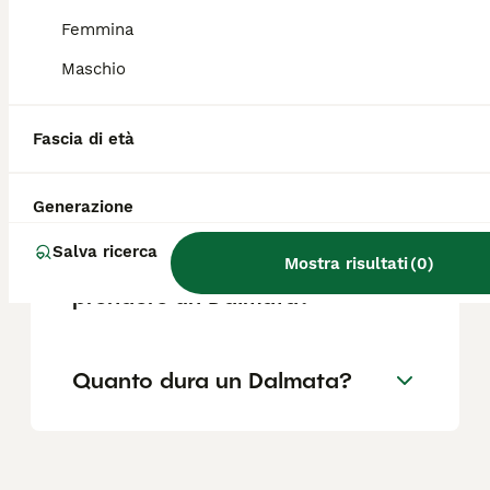
Femmina
Maschio
Per chi è adatto il Dalmata?
Fascia di età
Quali sono i difetti del
Dalmata?
Generazione
Salva ricerca
Mostra risultati
(
0
)
Cosa devi sapere prima di
prendere un Dalmata?
Quanto dura un Dalmata?